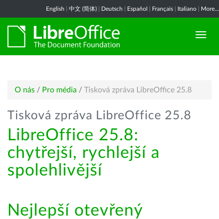
English
|
中文 (简体)
|
Deutsch
|
Español
|
Français
|
Italiano
|
More...
O nás
/
Pro média
/
Tisková zpráva LibreOffice 25.8
Tisková zpráva LibreOffice 25.8
LibreOffice 25.8:
chytřejší, rychlejší a
spolehlivější
Nejlepší otevřený