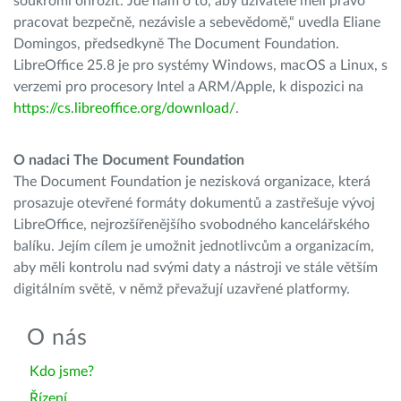
soukromí ohrozit. Jde nám o to, aby uživatelé měli právo
pracovat bezpečně, nezávisle a sebevědomě,“ uvedla Eliane
Domingos, předsedkyně The Document Foundation.
LibreOffice 25.8 je pro systémy Windows, macOS a Linux, s
verzemi pro procesory Intel a ARM/Apple, k dispozici na
https://cs.libreoffice.org/download/
.
O nadaci The Document Foundation
The Document Foundation je nezisková organizace, která
prosazuje otevřené formáty dokumentů a zastřešuje vývoj
LibreOffice, nejrozšířenějšího svobodného kancelářského
balíku. Jejím cílem je umožnit jednotlivcům a organizacím,
aby měli kontrolu nad svými daty a nástroji ve stále větším
digitálním světě, v němž převažují uzavřené platformy.
O nás
Kdo jsme?
Řízení