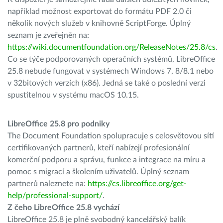
například možnost exportovat do formátu PDF 2.0 či
několik nových služeb v knihovně ScriptForge. Úplný
seznam je zveřejněn na:
https://wiki.documentfoundation.org/ReleaseNotes/25.8/cs
.
Co se týče podporovaných operačních systémů, LibreOffice
25.8 nebude fungovat v systémech Windows 7, 8/8.1 nebo
v 32bitových verzích (x86). Jedná se také o poslední verzi
spustitelnou v systému macOS 10.15.
LibreOffice 25.8 pro podniky
The Document Foundation spolupracuje s celosvětovou sítí
certifikovaných partnerů, kteří nabízejí profesionální
komerční podporu a správu, funkce a integrace na míru a
pomoc s migrací a školením uživatelů. Úplný seznam
partnerů naleznete na:
https://cs.libreoffice.org/get-
help/professional-support/
.
Z čeho LibreOffice 25.8 vychází
LibreOffice 25.8 je plně svobodný kancelářský balík