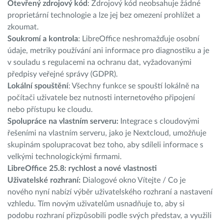
Otevřený zdrojový kód
: Zdrojový kód neobsahuje žádné
proprietární technologie a lze jej bez omezení prohlížet a
zkoumat.
Soukromí a kontrola
: LibreOffice neshromažďuje osobní
údaje, metriky používání ani informace pro diagnostiku a je
v souladu s regulacemi na ochranu dat, vyžadovanými
předpisy veřejné správy (GDPR).
Lokální spouštění
: Všechny funkce se spouští lokálně na
počítači uživatele bez nutnosti internetového připojení
nebo přístupu ke cloudu.
Spolupráce na vlastním serveru:
Integrace s cloudovými
řešeními na vlastním serveru, jako je Nextcloud, umožňuje
skupinám spolupracovat bez toho, aby sdíleli informace s
velkými technologickými firmami.
LibreOffice 25.8: rychlost a nové vlastnosti
Uživatelské rozhraní:
Dialogové okno Vítejte / Co je
nového nyní nabízí výběr uživatelského rozhraní a nastavení
vzhledu. Tím novým uživatelům usnadňuje to, aby si
podobu rozhraní přizpůsobili podle svých představ, a využili