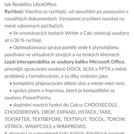
tak flexibilitu LibreOffice.
Rychlost:
Všechno je rychlejší, od spouštění po posouvání v
rozsáhlých dokumentech. Významné zrychlení nastává na
méně výkonných počítačích.
• Ve srovnávacích testech Writer a Calc otevírají soubory
až o 30 % rychleji.
• Optimalizovaná správa paměti vede k plynulejšímu
používání ve virtuálních strojích a na tenkých klientech.
Lepší interoperabilita se soubory balíku Microsoft Office
,
přesnější zpracování souborů DOCX, XLSX a PPTX a méně
problémů s formátováním, a to díky změnám jako:
• kompletní přepracování dělení slov a mezer mezi nimi,
• správa písem v Impressu, která je kompatibilní se
soubory PowerPointu,
• doplnění nových funkcí do Calcu: CHOOSECOLS,
CHOOSEROWS, DROP, EXPAND, HSTACK, TAKE,
TEXTAFTER, TEXTBEFORE, TEXTSPLIT, TOCOL, TOROW,
VSTACK, WRAPCOLS a WRAPROWS.
K dispozici je samozřejmě řada dalších důležitých novinek,