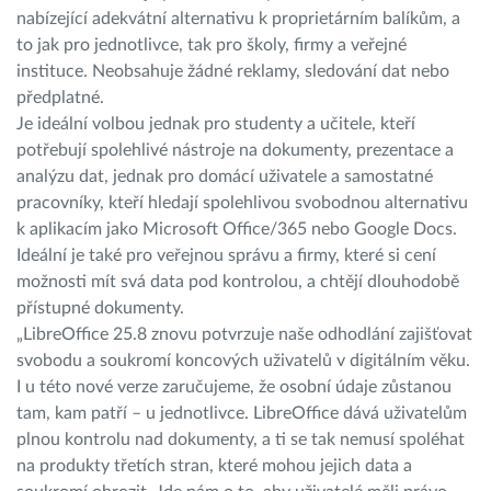
nabízející adekvátní alternativu k proprietárním balíkům, a
to jak pro jednotlivce, tak pro školy, firmy a veřejné
instituce. Neobsahuje žádné reklamy, sledování dat nebo
předplatné.
Je ideální volbou jednak pro studenty a učitele, kteří
potřebují spolehlivé nástroje na dokumenty, prezentace a
analýzu dat, jednak pro domácí uživatele a samostatné
pracovníky, kteří hledají spolehlivou svobodnou alternativu
k aplikacím jako Microsoft Office/365 nebo Google Docs.
Ideální je také pro veřejnou správu a firmy, které si cení
možnosti mít svá data pod kontrolou, a chtějí dlouhodobě
přístupné dokumenty.
„LibreOffice 25.8 znovu potvrzuje naše odhodlání zajišťovat
svobodu a soukromí koncových uživatelů v digitálním věku.
I u této nové verze zaručujeme, že osobní údaje zůstanou
tam, kam patří – u jednotlivce. LibreOffice dává uživatelům
plnou kontrolu nad dokumenty, a ti se tak nemusí spoléhat
na produkty třetích stran, které mohou jejich data a