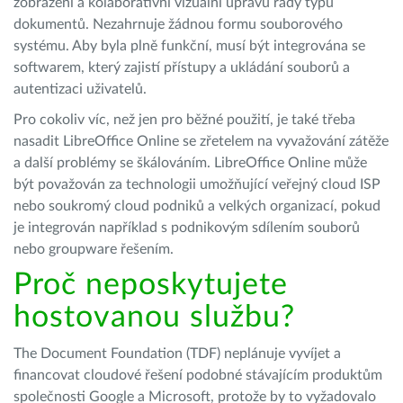
zobrazení a kolaborativní vizuální úpravu řady typů
dokumentů. Nezahrnuje žádnou formu souborového
systému. Aby byla plně funkční, musí být integrována se
softwarem, který zajistí přístupy a ukládání souborů a
autentizaci uživatelů.
Pro cokoliv víc, než jen pro běžné použití, je také třeba
nasadit LibreOffice Online se zřetelem na vyvažování zátěže
a další problémy se škálováním. LibreOffice Online může
být považován za technologii umožňující veřejný cloud ISP
nebo soukromý cloud podniků a velkých organizací, pokud
je integrován například s podnikovým sdílením souborů
nebo groupware řešením.
Proč neposkytujete
hostovanou službu?
The Document Foundation (TDF) neplánuje vyvíjet a
financovat cloudové řešení podobné stávajícím produktům
společnosti Google a Microsoft, protože by to vyžadovalo