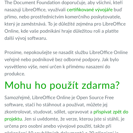
The Document Foundation doporučuje, aby všichni, kteří
nasazují LibreOffice, využívali
certifikované vývojáře
buď
přímo, nebo prostřednictvím komerčního poskytovatele,
který je zaměstnává. To je důležité zejména pro LibreOffice
Online, kde vaše podnikání hraje důležitou roli a platíte
další vývoj softwaru.
Prosíme, nepokoušejte se nasadit službu LibreOffice Online
veřejně nebo podnikově bez odborné podpory. Jak bylo
vysvětleno výše, není určen k přímému nasazení do
produkce.
Mohu ho použít zdarma?
Samozřejmě, LibreOffice Online je Open Source Free
software, stačí ho stáhnout a používat, můžete jej
zkontrolovat, studovat, sdílet, upravovat a
přispívat zpět do
projektu
. Jen si uvědomte, že verze, kterou jste si stáhli, je
určena pro osobní anebo vývojové použití, takže při