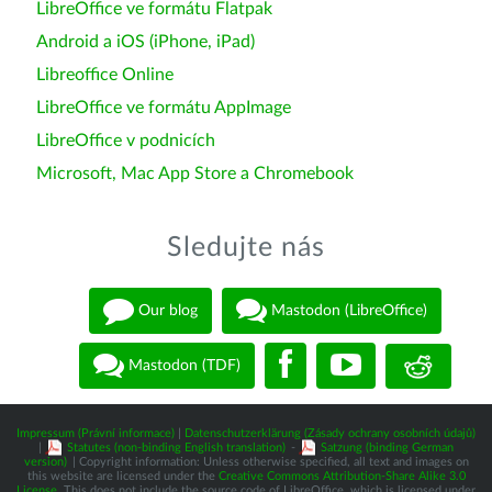
LibreOffice ve formátu Flatpak
Android a iOS (iPhone, iPad)
Libreoffice Online
LibreOffice ve formátu AppImage
LibreOffice v podnicích
Microsoft, Mac App Store a Chromebook
Sledujte nás
Our blog
Mastodon (LibreOffice)
Mastodon (TDF)
Impressum (Právní informace)
|
Datenschutzerklärung (Zásady ochrany osobních údajů)
|
Statutes (non-binding English translation)
-
Satzung (binding German
version)
| Copyright information: Unless otherwise specified, all text and images on
this website are licensed under the
Creative Commons Attribution-Share Alike 3.0
License
. This does not include the source code of LibreOffice, which is licensed under