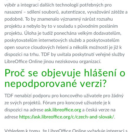
výběr a integraci dalších technologií potřebných pro
nasazení
–
sdílení souborů, autentizace, vyvažování zátěže a
podobně. To by znamenalo významný nárůst rozsahu
projektu a nebylo by to v souladu s původním posláním
projektu. Úloha je tudíž ponechána velkým dodavatelům,
poskytovatelům internetových služeb a poskytovatelům
open source cloudových řešení a několik možností je již k
dispozici na trhu. TDF by uvítala poskytnutí veřejné služby
LibreOffice Online jinou neziskovou organizací.
Proč se objevuje hlášení o
nepodporované verzi?
TDF nenabízí podporu pro koncového uživatele pro žádný
ze svých projektů. Fórum pro koncové uživatele je k
dispozici na adrese
ask.libreoffice.org
a česká verze na
adrese
https://ask.libreoffice.org/c/czech-and-slovak/
.
Vzhledem k tomu, že LibreOffice Online vyžaduje integraci s