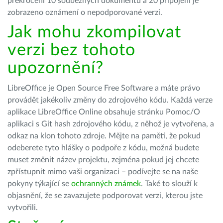
překročení 10 souběžných dokumentů a 20 připojení je
zobrazeno oznámení o nepodporované verzi.
Jak mohu zkompilovat
verzi bez tohoto
upozornění?
LibreOffice je Open Source Free Software a máte právo
provádět jakékoliv změny do zdrojového kódu. Každá verze
aplikace LibreOffice Online obsahuje stránku Pomoc/O
aplikaci s Git hash zdrojového kódu, z něhož je vytvořena, a
odkaz na klon tohoto zdroje. Mějte na paměti, že pokud
odeberete tyto hlášky o podpoře z kódu, možná budete
muset změnit název projektu, zejména pokud jej chcete
zpřístupnit mimo vaši organizaci
–
podívejte se na naše
pokyny týkající se
ochranných známek
. Také to slouží k
objasnění, že se zavazujete podporovat verzi, kterou jste
vytvořili.