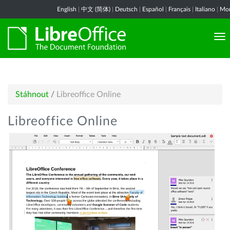
English
|
中文 (简体)
|
Deutsch
|
Español
|
Français
|
Italiano
|
Mor
Stáhnout
/
Libreoffice Online
Libreoffice Online