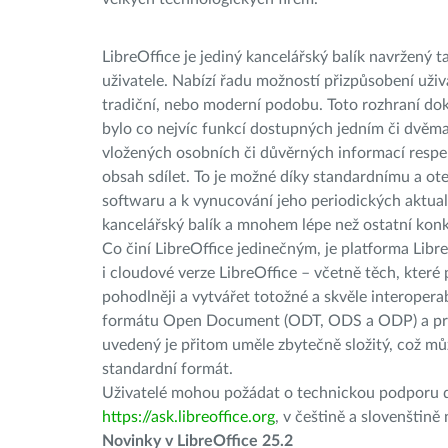
LibreOffice je jediný kancelářský balík navržený 
uživatele. Nabízí řadu možností přizpůsobení uživ
tradiční, nebo moderní podobu. Toto rozhraní doká
bylo co nejvíc funkcí dostupných jedním či dvěma
vložených osobních či důvěrných informací respek
obsah sdílet. To je možné díky standardnímu a ote
softwaru a k vynucování jeho periodických aktual
kancelářský balík a mnohem lépe než ostatní konk
Co činí LibreOffice jedinečným, je platforma Libr
i cloudové verze LibreOffice – včetně těch, které
pohodlněji a vytvářet totožné a skvěle interope
formátu Open Document (ODT, ODS a ODP) a pr
uvedený je přitom uměle zbytečně složitý, což mů
standardní formát.
Uživatelé mohou požádat o technickou podporu d
https://ask.libreoffice.org
, v češtině a slovenštině
Novinky v LibreOffice 25.2