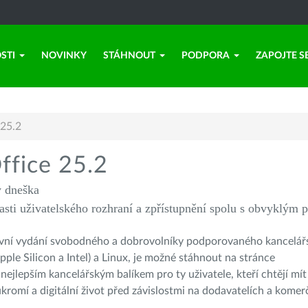
STI
NOVINKY
STÁHNOUT
PODPORA
ZAPOJTE S
 25.2
ffice 25.2
y dneška
asti uživatelského rozhraní a zpřístupnění spolu s obvyklým
hlavní vydání svobodného a dobrovolníky podporovaného kancelář
e Silicon a Intel) a Linux, je možné stáhnout na stránce
e nejlepším kancelářským balíkem pro ty uživatele, kteří chtějí mí
kromí a digitální život před závislostmi na dodavatelích a kome