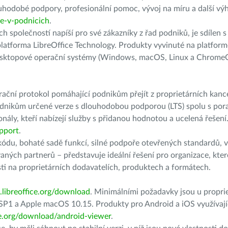
uhodobé podpory, profesionální pomoc, vývoj na míru a další vý
ice-v-podnicich
.
h společností napíší pro své zákazníky z řad podniků, je sdílen 
 platforma LibreOffice Technology. Produkty vyvinuté na platform
 desktopové operační systémy (Windows, macOS, Linux a ChromeO
ční protokol pomáhající podnikům přejít z proprietárních kance
odnikům určené verze s dlouhodobou podporou (LTS) spolu s po
nály, kteří nabízejí služby s přidanou hodnotou a ucelená řešení.
upport
.
ódu, bohaté sadě funkcí, silné podpoře otevřených standardů, 
ných partnerů – představuje ideální řešení pro organizace, kter
osti na proprietárních dodavatelích, produktech a formátech.
s.libreoffice.org/download
. Minimálními požadavky jsou u propri
P1 a Apple macOS 10.15. Produkty pro Android a iOS využívajíc
ice.org/download/android-viewer
.