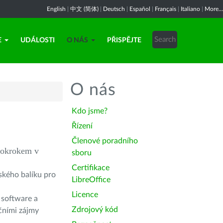
English
|
中文 (简体)
|
Deutsch
|
Español
|
Français
|
Italiano
|
More...
E
UDÁLOSTI
O NÁS
PŘISPĚJTE
O nás
Kdo jsme?
Řízení
Členové poradního
 pokrokem v
sboru
Certifikace
ského balíku pro
LibreOffice
Licence
t software a
Zdrojový kód
rčními zájmy