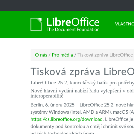
VLASTNO
O nás
/
Pro média
/
Tisková zpráva LibreOffice
Tisková zpráva LibreO
LibreOffice 25.2, kancelářský balík pro potřeb
Nové hlavní vydání nabízí řadu vylepšení v obl
interoperabilitě
Berlín, 6. února 2025 − LibreOffice 25.2, nové 
systémy Windows (Intel, AMD a ARM), macOS (Appl
https://cs.libreoffice.org/download
. LibreOffice j
dokumenty pod kontrolou a chtějí chránit své sou
velkých technologických firem.