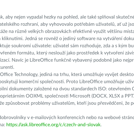
tak, aby nejen vypadal hezky na pohled, ale také splňoval skutečn
atelského rozhraní, aby vyhovovalo potřebám uživatelů, ať už jso
že na různě velkých obrazovkách efektivně využít většinu místa a
 kliknutími. Jedná se rovněž o jediný software na vytváření dok
tuje soukromí uživatele: uživatel sám rozhoduje, zda a s kým b
vřeném formátu, který neslouží jako prostředek k vytvoření závi
izací. Navíc je LibreOffice funkčně vybavený podobně jako nejp
urenti.
eOffice Technology, jediná na trhu, která umožňuje vyvíjet deskt
 poskytují komerční společnosti. Proto LibreOffice umožňuje uživ
rabilní dokumenty založené na dvou standardech ISO: otevřeném
oprietárním OOXML společnosti Microsoft (DOCX, XLSX a PPT
že způsobovat problémy uživatelům, kteří jsou přesvědčeni, že p
obrovolníky v e-mailových konferencích nebo na webové stránce
 na:
https://ask.libreoffice.org/c/czech-and-slovak
.