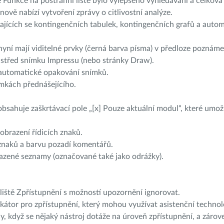
unkce na postranní liště bylo vylepšeno vyhledávání a celková 
nově nabízí vytvoření zprávy o citlivostní analýze.
ících se kontingenčních tabulek, kontingenčních grafů a automa
yní mají viditelné prvky (černá barva písma) v předloze poznáme
třed snímku Impressu (nebo stránky Draw).
automatické opakování snímků.
ámkách přednášejícího.
ahuje zaškrtávací pole „[x] Pouze aktuální modul“, které umo
obrazení řídicích znaků.
znaků a barvu pozadí komentářů.
azené seznamy (označované také jako odrážky).
iště Zpřístupnění s možností upozornění ignorovat.
kátor pro zpřístupnění, který mohou využívat asistenční technol
když se nějaký nástroj dotáže na úroveň zpřístupnění, a zárov