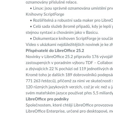
oznamovány příslušné relace.
• Linux: jsou správně oznamována umístění prvků
Knihovny ScriptForge
• Rozšířitelná a robustní sada maker pro LibreOff
• Celá sada služeb (kromě případů, kdy je lepší po
stejnou syntaxí a chováním jako v Basicu.
• Dokumentace knihoven ScriptForge je součástí
Video s ukázkami nejdůležitějších novinek je ke 
Přispěvatelé do LibreOffice 25.2
Novinky v LibreOffice 25.2 připravilo 176 vývoj
zastoupených v poradním výboru TDF – Collabora a
a zbývajících 22 % pochází od 119 jednotlivých d
Kromě toho je dalších 189 dobrovolníků podepsán
771 263 řetězců), přičemž za nimi ve skutečnosti st
120 různých jazykových verzích, což je víc než u
svém mateřském jazyce používat přes 5,5 miliardy l
LibreOffice pro podniky
Společnostem, které chtějí LibreOffice provozova
LibreOffice Enterprise, určené pro desktopové, mo