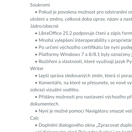
Soukromí
• Pokud je povolena možnost pro odstranění osob
uložení a změny, celková doba úprav, název a nas
Jádro/obecné
• LibreOffice 25.2 podporuje čtení a zápis form
• Mnohá vylepšení interoperability s proprie
• Po určení výchozího certifikátu lze nyní pod
• Platformy Windows 7 a 8/8.1 byly označeny ja
• Rozšíření a vlastnosti, které využívají jazyk
Writer
• Lepší správa sledovaných změn, která si por
• Komentáře, na které se přesunete, se nově vybe
zobrazí vizuální vodítko.
• Přidány možnosti pro nastavení výchozího přib
dokumentech.
• Nyní je možné pomocí Navigátoru smazat veške
Calc
• Doplnění dialogového okna „Zpracovat duplicit