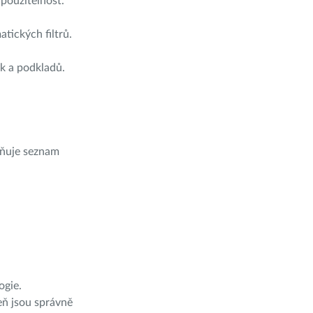
použitelnost.
tických filtrů.
k a podkladů.
žňuje seznam
ogie.
eň jsou správně