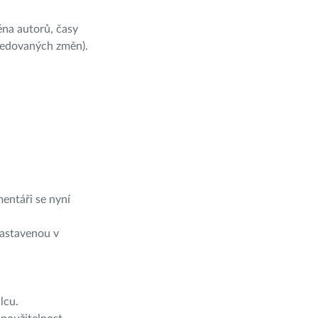
éna autorů, časy
sledovaných změn).
entáři se nyní
nastavenou v
lcu.