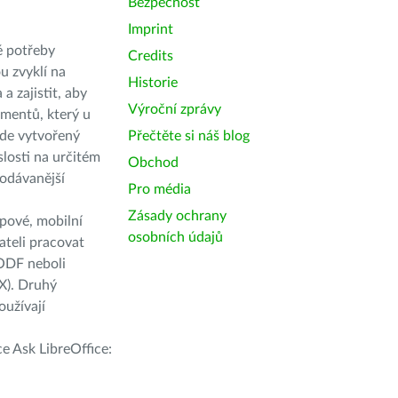
Bezpečnost
Imprint
é potřeby
Credits
u zvyklí na
Historie
 zajistit, aby
Výroční zprávy
umentů, který u
ude vytvořený
Přečtěte si náš blog
slosti na určitém
Obchod
rodávanější
Pro média
Zásady ochrany
opové, mobilní
osobních údajů
ateli pracovat
 ODF neboli
X). Druhý
oužívají
 Ask LibreOffice: