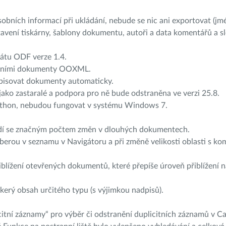
ních informací při ukládání, nebude se nic ani exportovat (jm
tavení tiskárny, šablony dokumentu, autoři a data komentářů a 
átu ODF verze 1.4.
tárními dokumenty OOXML.
episovat dokumenty automaticky.
ko zastaralé a podpora pro ně bude odstraněna ve verzi 25.8.
 Python, nebudou fungovat v systému Windows 7.
adí se značným počtem změn v dlouhých dokumentech.
rou v seznamu v Navigátoru a při změně velikosti oblasti s kom
lížení otevřených dokumentů, které přepíše úroveň přiblížení 
rý obsah určitého typu (s výjimkou nadpisů).
ní záznamy“ pro výběr či odstranění duplicitních záznamů v Ca