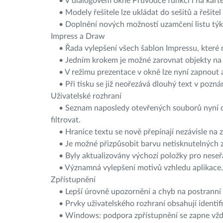
• V dialogovém okně Průvodce funkcí i na kartě F
• Modely řešitele lze ukládat do sešitů a řešitel 
• Doplnění nových možností uzamčení listu týkaj
Impress a Draw
• Řada vylepšení všech šablon Impressu, které n
• Jedním krokem je možné zarovnat objekty na s
• V režimu prezentace v okně lze nyní zapnout 
• Při tisku se již neořezává dlouhý text v pozn
Uživatelské rozhraní
• Seznam naposledy otevřených souborů nyní obs
filtrovat.
• Hranice textu se nově přepínají nezávisle na z
• Je možné přizpůsobit barvu netisknutelných 
• Byly aktualizovány výchozí položky pro neseř
• Významná vylepšení motivů vzhledu aplikace.
Zpřístupnění
• Lepší úrovně upozornění a chyb na postranní l
• Prvky uživatelského rozhraní obsahují identifi
• Windows: podpora zpřístupnění se zapne vždy, 