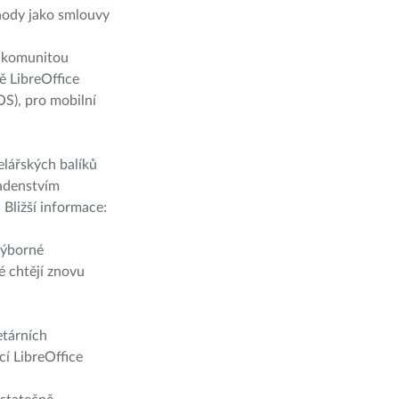
hody jako smlouvy
s komunitou
ě LibreOffice
S), pro mobilní
lářských balíků
radenstvím
 Bližší informace:
výborné
é chtějí znovu
etárních
í LibreOffice