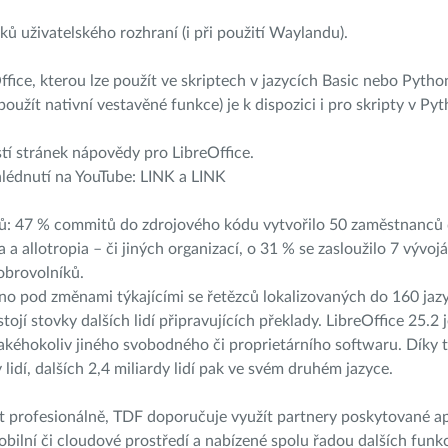
 uživatelského rozhraní (i při použití Waylandu).
ice, kterou lze použít ve skriptech v jazycích Basic nebo Pytho
užít nativní vestavěné funkce) je k dispozici i pro skripty v Pyt
 stránek nápovědy pro LibreOffice.
zhlédnutí na YouTube: LINK a LINK
ářů: 47 % commitů do zdrojového kódu vytvořilo 50 zaměstnanců
 allotropia – či jiných organizací, o 31 % se zasloužilo 7 vývoj
obrovolníků.
o pod změnami týkajícími se řetězců lokalizovaných do 160 jazy
ojí stovky dalších lidí připravujících překlady. LibreOffice 25.2 j
 jakéhokoliv jiného svobodného či proprietárního softwaru. Díky 
idí, dalších 2,4 miliardy lidí pak ve svém druhém jazyce.
t profesionálně, TDF doporučuje využít partnery poskytované ap
bilní či cloudové prostředí a nabízené spolu řadou dalších funkc