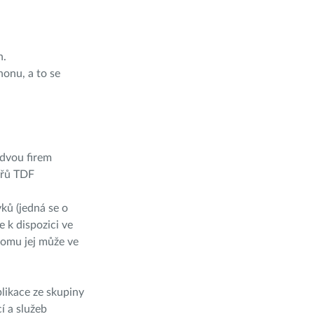
n.
honu, a to se
 dvou firem
ářů TDF
ků (jedná se o
e k dispozici ve
tomu jej může ve
likace ze skupiny
í a služeb