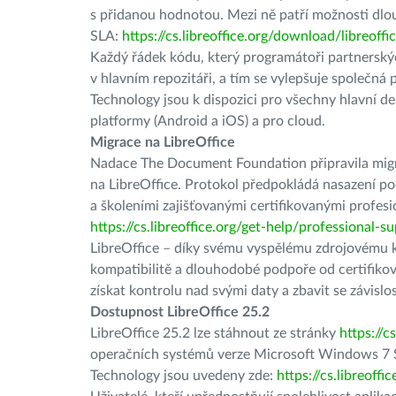
s přidanou hodnotou. Mezi ně patří možnosti dlo
SLA:
https://cs.libreoffice.org/download/libreoff
Každý řádek kódu, který programátoři partnerskýc
v hlavním repozitáři, a tím se vylepšuje společná
Technology jsou k dispozici pro všechny hlavní
platformy (Android a iOS) a pro cloud.
Migrace na LibreOffice
Nadace The Document Foundation připravila migra
na LibreOffice. Protokol předpokládá nasazení p
a školeními zajišťovanými certifikovanými profesio
https://cs.libreoffice.org/get-help/professional-s
LibreOffice – díky svému vyspělému zdrojovému k
kompatibilitě a dlouhodobé podpoře od certifikova
získat kontrolu nad svými daty a zbavit se závisl
Dostupnost LibreOffice 25.2
LibreOffice 25.2 lze stáhnout ze stránky
https://c
operačních systémů verze Microsoft Windows 7 S
Technology jsou uvedeny zde:
https://cs.libreoff