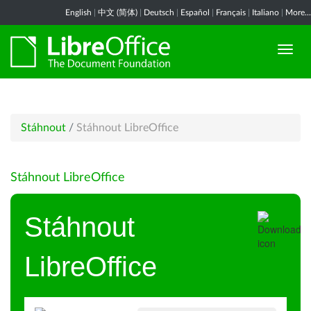
English
|
中文 (简体)
|
Deutsch
|
Español
|
Français
|
Italiano
|
More...
Stáhnout
/
Stáhnout LibreOffice
Stáhnout LibreOffice
Stáhnout
LibreOffice