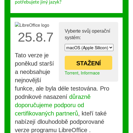
potřebujete jiný jazyk?
Vyberte svůj operační
25.8.7
systém:
Tato verze je
STAŽENÍ
poněkud starší
a neobsahuje
Torrent
,
Informace
nejnovější
funkce, ale byla déle testována. Pro
podnikové nasazení
důrazně
doporučujeme podporu od
certifikovaných partnerů
, kteří také
nabízejí dlouhodobě podporované
verze programu LibreOffice .