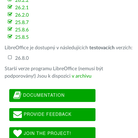
26.2.2
26.2.1
26.2.0
25.8.7
25.8.6
25.8.5
LibreOffice je dostupný v následujících
testovacích
verzích:
26.8.0
Starší verze programu LibreOffice (nemusí být
podporovány!) Jsou k dispozici
v archivu
DOCUMENTATION
PROVIDE FEEDBACK
JOIN THE PROJECT!