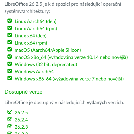
LibreOffice 26.2.5 je k dispozici pro následující operační
systémy/architektury:
Linux Aarch64 (deb)
Linux Aarch64 (rpm)
Linux x64 (deb)
Linux x64 (rpm)
macOS (Aarch64/Apple Silicon)
macOS x86_64 (vyžadována verze 10.14 nebo novější)
Windows (32 bit, deprecated)
Windows Aarch64
Windows x86_64 (vyžadována verze 7 nebo novější)
Dostupné verze
LibreOffice je dostupný v následujících
vydaných
verzích:
26.2.5
26.2.4
26.2.3