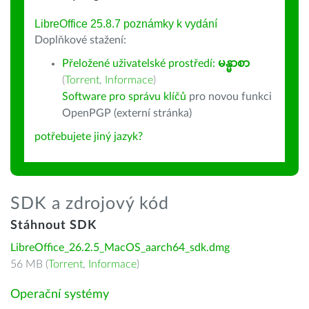
LibreOffice 25.8.7 poznámky k vydání
Doplňkové stažení:
Přeložené uživatelské prostředí:
မန္မာစာ
(
Torrent
,
Informace
)
Software pro správu klíčů
pro novou funkci
OpenPGP (externí stránka)
potřebujete jiný jazyk?
SDK a zdrojový kód
Stáhnout SDK
LibreOffice_26.2.5_MacOS_aarch64_sdk.dmg
56 MB (
Torrent
,
Informace
)
Operační systémy