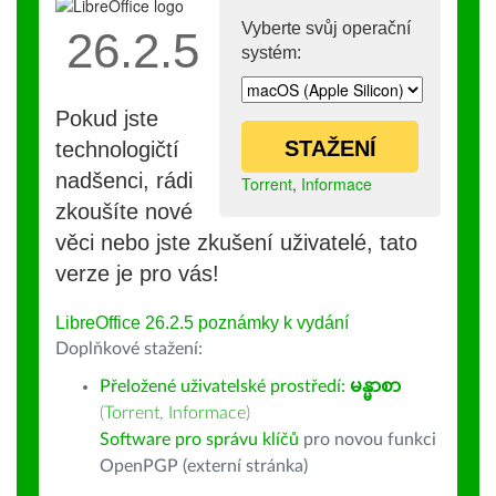
Vyberte svůj operační
26.2.5
systém:
Pokud jste
STAŽENÍ
technologičtí
nadšenci, rádi
Torrent
,
Informace
zkoušíte nové
věci nebo jste zkušení uživatelé, tato
verze je pro vás!
LibreOffice 26.2.5 poznámky k vydání
Doplňkové stažení:
Přeložené uživatelské prostředí:
မန္မာစာ
(
Torrent
,
Informace
)
Software pro správu klíčů
pro novou funkci
OpenPGP (externí stránka)