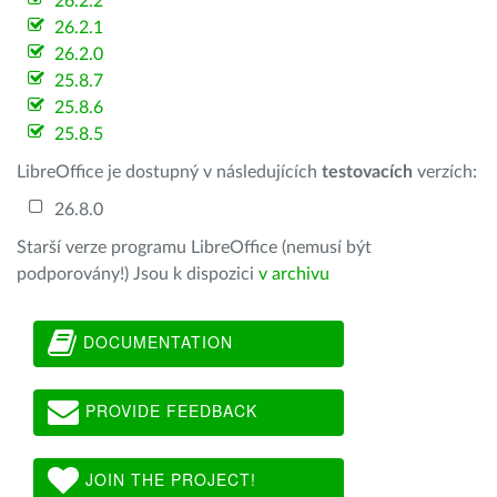
26.2.2
26.2.1
26.2.0
25.8.7
25.8.6
25.8.5
LibreOffice je dostupný v následujících
testovacích
verzích:
26.8.0
Starší verze programu LibreOffice (nemusí být
podporovány!) Jsou k dispozici
v archivu
DOCUMENTATION
PROVIDE FEEDBACK
JOIN THE PROJECT!