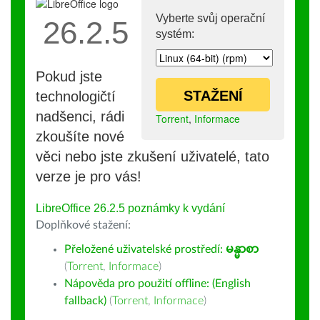
Vyberte svůj operační
26.2.5
systém:
Pokud jste
STAŽENÍ
technologičtí
nadšenci, rádi
Torrent
,
Informace
zkoušíte nové
věci nebo jste zkušení uživatelé, tato
verze je pro vás!
LibreOffice 26.2.5 poznámky k vydání
Doplňkové stažení:
Přeložené uživatelské prostředí:
မန္မာစာ
(
Torrent
,
Informace
)
Nápověda pro použití offline: (English
fallback)
(
Torrent
,
Informace
)