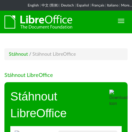
English
|
中文 (简体)
|
Deutsch
|
Español
|
Français
|
Italiano
|
More...
Stáhnout
/
Stáhnout LibreOffice
Stáhnout LibreOffice
Stáhnout
LibreOffice