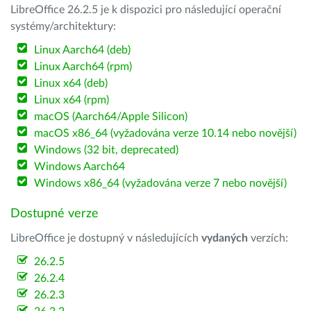
LibreOffice 26.2.5 je k dispozici pro následující operační
systémy/architektury:
Linux Aarch64 (deb)
Linux Aarch64 (rpm)
Linux x64 (deb)
Linux x64 (rpm)
macOS (Aarch64/Apple Silicon)
macOS x86_64 (vyžadována verze 10.14 nebo novější)
Windows (32 bit, deprecated)
Windows Aarch64
Windows x86_64 (vyžadována verze 7 nebo novější)
Dostupné verze
LibreOffice je dostupný v následujících
vydaných
verzích:
26.2.5
26.2.4
26.2.3