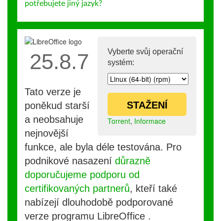
potřebujete jiný jazyk?
Vyberte svůj operační
25.8.7
systém:
Tato verze je
STAŽENÍ
poněkud starší
a neobsahuje
Torrent
,
Informace
nejnovější
funkce, ale byla déle testována. Pro
podnikové nasazení
důrazně
doporučujeme podporu od
certifikovaných partnerů
, kteří také
nabízejí dlouhodobě podporované
verze programu LibreOffice .