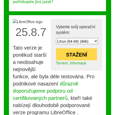
potřebujete jiný jazyk?
Vyberte svůj operační
25.8.7
systém:
Tato verze je
STAŽENÍ
poněkud starší
a neobsahuje
Torrent
,
Informace
nejnovější
funkce, ale byla déle testována. Pro
podnikové nasazení
důrazně
doporučujeme podporu od
certifikovaných partnerů
, kteří také
nabízejí dlouhodobě podporované
verze programu LibreOffice .