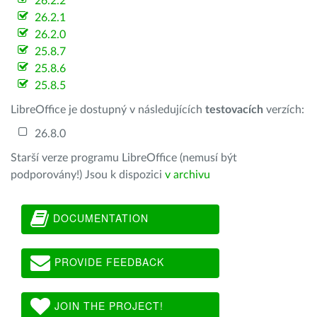
26.2.2
26.2.1
26.2.0
25.8.7
25.8.6
25.8.5
LibreOffice je dostupný v následujících
testovacích
verzích:
26.8.0
Starší verze programu LibreOffice (nemusí být
podporovány!) Jsou k dispozici
v archivu
DOCUMENTATION
PROVIDE FEEDBACK
JOIN THE PROJECT!