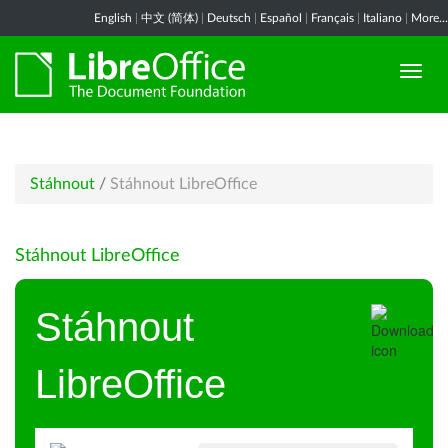
English
|
中文 (简体)
|
Deutsch
|
Español
|
Français
|
Italiano
|
More...
Stáhnout
/
Stáhnout LibreOffice
Stáhnout LibreOffice
Stáhnout
LibreOffice