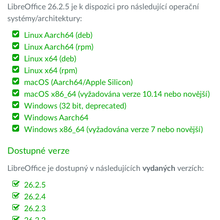
LibreOffice 26.2.5 je k dispozici pro následující operační
systémy/architektury:
Linux Aarch64 (deb)
Linux Aarch64 (rpm)
Linux x64 (deb)
Linux x64 (rpm)
macOS (Aarch64/Apple Silicon)
macOS x86_64 (vyžadována verze 10.14 nebo novější)
Windows (32 bit, deprecated)
Windows Aarch64
Windows x86_64 (vyžadována verze 7 nebo novější)
Dostupné verze
LibreOffice je dostupný v následujících
vydaných
verzích:
26.2.5
26.2.4
26.2.3