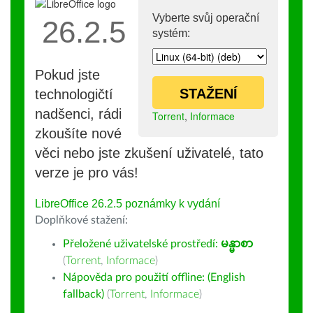
Vyberte svůj operační
26.2.5
systém:
Pokud jste
STAŽENÍ
technologičtí
nadšenci, rádi
Torrent
,
Informace
zkoušíte nové
věci nebo jste zkušení uživatelé, tato
verze je pro vás!
LibreOffice 26.2.5 poznámky k vydání
Doplňkové stažení:
Přeložené uživatelské prostředí:
မန္မာစာ
(
Torrent
,
Informace
)
Nápověda pro použití offline: (English
fallback)
(
Torrent
,
Informace
)