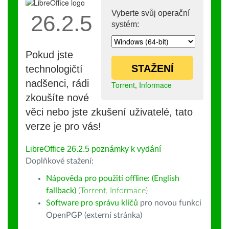
Vyberte svůj operační
26.2.5
systém:
Pokud jste
STAŽENÍ
technologičtí
nadšenci, rádi
Torrent
,
Informace
zkoušíte nové
věci nebo jste zkušení uživatelé, tato
verze je pro vás!
LibreOffice 26.2.5 poznámky k vydání
Doplňkové stažení:
Nápověda pro použití offline: (English
fallback)
(
Torrent
,
Informace
)
Software pro správu klíčů
pro novou funkci
OpenPGP (externí stránka)