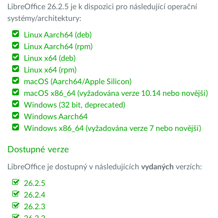
LibreOffice 26.2.5 je k dispozici pro následující operační
systémy/architektury:
Linux Aarch64 (deb)
Linux Aarch64 (rpm)
Linux x64 (deb)
Linux x64 (rpm)
macOS (Aarch64/Apple Silicon)
macOS x86_64 (vyžadována verze 10.14 nebo novější)
Windows (32 bit, deprecated)
Windows Aarch64
Windows x86_64 (vyžadována verze 7 nebo novější)
Dostupné verze
LibreOffice je dostupný v následujících
vydaných
verzích:
26.2.5
26.2.4
26.2.3