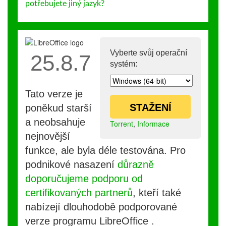
potřebujete jiný jazyk?
Vyberte svůj operační
25.8.7
systém:
Tato verze je
STAŽENÍ
poněkud starší
a neobsahuje
Torrent
,
Informace
nejnovější
funkce, ale byla déle testována. Pro
podnikové nasazení
důrazně
doporučujeme podporu od
certifikovaných partnerů
, kteří také
nabízejí dlouhodobě podporované
verze programu LibreOffice .