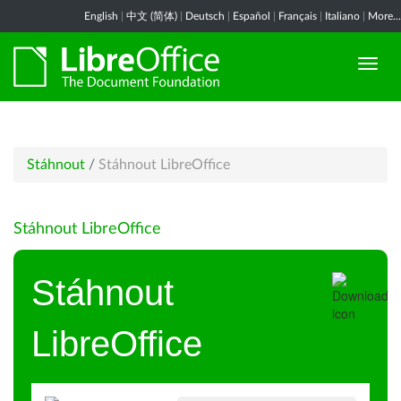
English
|
中文 (简体)
|
Deutsch
|
Español
|
Français
|
Italiano
|
More...
Stáhnout
/
Stáhnout LibreOffice
Stáhnout LibreOffice
Stáhnout
LibreOffice