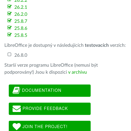
26.2.2
26.2.1
26.2.0
25.8.7
25.8.6
25.8.5
LibreOffice je dostupný v následujících
testovacích
verzích:
26.8.0
Starší verze programu LibreOffice (nemusí být
podporovány!) Jsou k dispozici
v archivu
DOCUMENTATION
PROVIDE FEEDBACK
JOIN THE PROJECT!