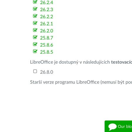
26.2.4
26.2.3
26.2.2
26.2.1
26.2.0
25.8.7
25.8.6
25.8.5
LibreOffice je dostupný v následujících
testovací
26.8.0
Starší verze programu LibreOffice (nemusí být po
Our blo