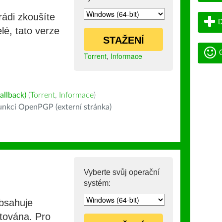
rádi zkoušíte
D
lé, tato verze
STAŽENÍ
G
Torrent
,
Informace
allback)
(
Torrent
,
Informace
)
nkci OpenPGP (externí stránka)
Vyberte svůj operační
systém:
obsahuje
stována. Pro