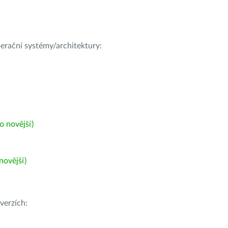
operační systémy/architektury:
 novější)
ovější)
verzích: