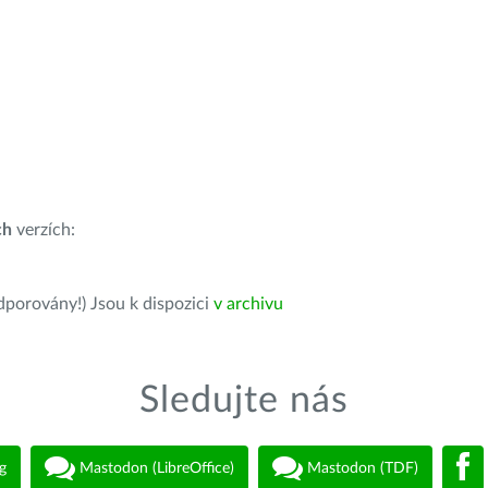
ch
verzích:
dporovány!) Jsou k dispozici
v archivu
Sledujte nás
g
Mastodon (LibreOffice)
Mastodon (TDF)