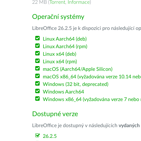
22 MB (
Torrent
,
Informace
)
Operační systémy
LibreOffice 26.2.5 je k dispozici pro následující 
Linux Aarch64 (deb)
Linux Aarch64 (rpm)
Linux x64 (deb)
Linux x64 (rpm)
macOS (Aarch64/Apple Silicon)
macOS x86_64 (vyžadována verze 10.14 nebo
Windows (32 bit, deprecated)
Windows Aarch64
Windows x86_64 (vyžadována verze 7 nebo n
Dostupné verze
LibreOffice je dostupný v následujících
vydaných
26.2.5