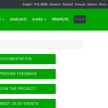
English
|
中文 (简体)
|
Deutsch
|
Español
|
Français
|
Italiano
|
More...
E
UDÁLOSTI
O NÁS
PŘISPĚJTE
DOCUMENTATION
PROVIDE FEEDBACK
JOIN THE PROJECT!
MEET US AT EVENTS