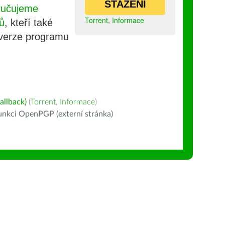
STAŽENÍ
ručujeme
Torrent
,
Informace
ů
, kteří také
 verze programu
allback)
(
Torrent
,
Informace
)
nkci OpenPGP (externí stránka)