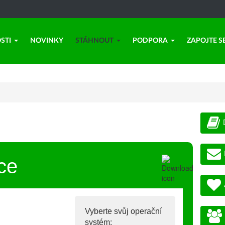
STI
NOVINKY
STÁHNOUT
PODPORA
ZAPOJTE S
ce
Vyberte svůj operační
systém: