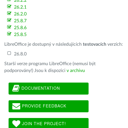
26.2.2
26.2.1
26.2.0
25.8.7
25.8.6
25.8.5
LibreOffice je dostupný v následujících
testovacích
verzích:
26.8.0
Starší verze programu LibreOffice (nemusí být
podporovány!) Jsou k dispozici
v archivu
DOCUMENTATION
PROVIDE FEEDBACK
JOIN THE PROJECT!