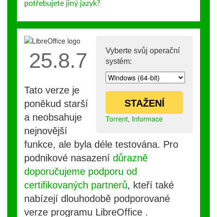
potřebujete jiný jazyk?
Vyberte svůj operační
25.8.7
systém:
Tato verze je
STAŽENÍ
poněkud starší
a neobsahuje
Torrent
,
Informace
nejnovější
funkce, ale byla déle testována. Pro
podnikové nasazení
důrazně
doporučujeme podporu od
certifikovaných partnerů
, kteří také
nabízejí dlouhodobě podporované
verze programu LibreOffice .