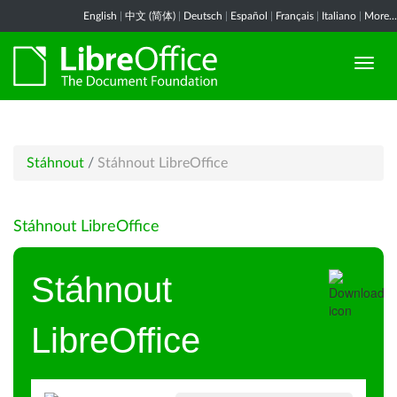
English
|
中文 (简体)
|
Deutsch
|
Español
|
Français
|
Italiano
|
More...
Stáhnout
/
Stáhnout LibreOffice
Stáhnout LibreOffice
Stáhnout
LibreOffice