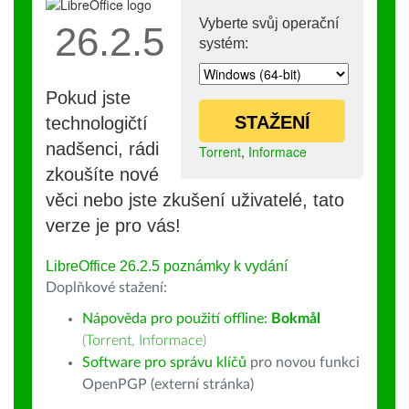
Vyberte svůj operační
26.2.5
systém:
Pokud jste
STAŽENÍ
technologičtí
nadšenci, rádi
Torrent
,
Informace
zkoušíte nové
věci nebo jste zkušení uživatelé, tato
verze je pro vás!
LibreOffice 26.2.5 poznámky k vydání
Doplňkové stažení:
Nápověda pro použití offline:
Bokmål
(
Torrent
,
Informace
)
Software pro správu klíčů
pro novou funkci
OpenPGP (externí stránka)