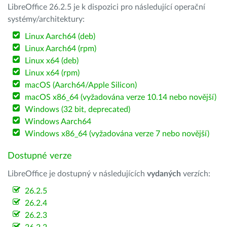
LibreOffice 26.2.5 je k dispozici pro následující operační
systémy/architektury:
Linux Aarch64 (deb)
Linux Aarch64 (rpm)
Linux x64 (deb)
Linux x64 (rpm)
macOS (Aarch64/Apple Silicon)
macOS x86_64 (vyžadována verze 10.14 nebo novější)
Windows (32 bit, deprecated)
Windows Aarch64
Windows x86_64 (vyžadována verze 7 nebo novější)
Dostupné verze
LibreOffice je dostupný v následujících
vydaných
verzích:
26.2.5
26.2.4
26.2.3