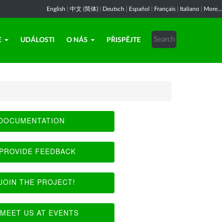
English
|
中文 (简体)
|
Deutsch
|
Español
|
Français
|
Italiano
|
More...
E
UDÁLOSTI
O NÁS
PŘISPĚJTE
DOCUMENTATION
PROVIDE FEEDBACK
JOIN THE PROJECT!
MEET US AT EVENTS