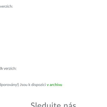
verzích:
ch
verzích:
dporovány!) Jsou k dispozici
v archivu
Sledujte nás