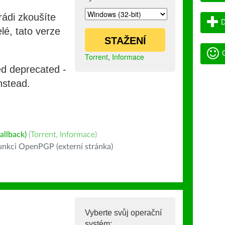
rádi zkoušíte
D
lé, tato verze
STAŽENÍ
G
Torrent
,
Informace
ed deprecated -
nstead.
allback)
(
Torrent
,
Informace
)
nkci OpenPGP (externí stránka)
Vyberte svůj operační
systém: