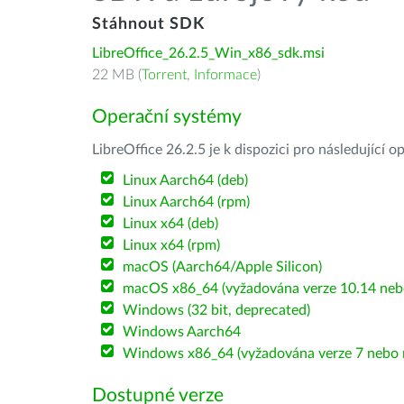
Stáhnout SDK
LibreOffice_26.2.5_Win_x86_sdk.msi
22 MB (
Torrent
,
Informace
)
Operační systémy
LibreOffice 26.2.5 je k dispozici pro následující 
Linux Aarch64 (deb)
Linux Aarch64 (rpm)
Linux x64 (deb)
Linux x64 (rpm)
macOS (Aarch64/Apple Silicon)
macOS x86_64 (vyžadována verze 10.14 nebo
Windows (32 bit, deprecated)
Windows Aarch64
Windows x86_64 (vyžadována verze 7 nebo n
Dostupné verze