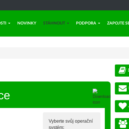
STI
NOVINKY
STÁHNOUT
PODPORA
ZAPOJTE S
ce
Vyberte svůj operační
systém: