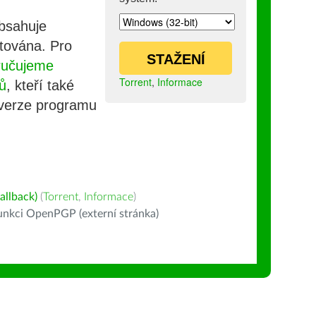
obsahuje
stována. Pro
STAŽENÍ
ručujeme
Torrent
,
Informace
ů
, kteří také
 verze programu
allback)
(
Torrent
,
Informace
)
nkci OpenPGP (externí stránka)