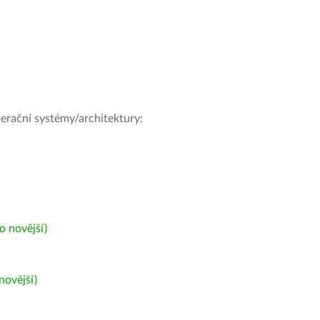
operační systémy/architektury:
 novější)
ovější)