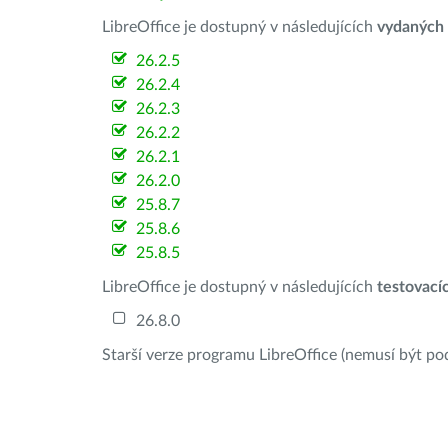
LibreOffice je dostupný v následujících
vydaných
26.2.5
26.2.4
26.2.3
26.2.2
26.2.1
26.2.0
25.8.7
25.8.6
25.8.5
LibreOffice je dostupný v následujících
testovací
26.8.0
Starší verze programu LibreOffice (nemusí být po