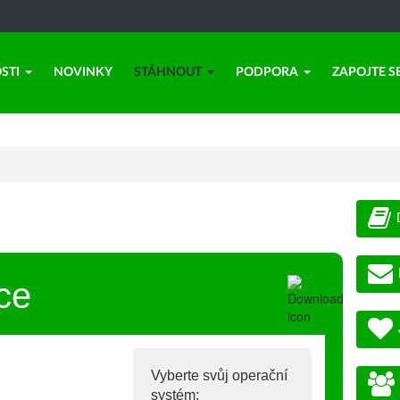
STI
NOVINKY
STÁHNOUT
PODPORA
ZAPOJTE S
ce
Vyberte svůj operační
systém: