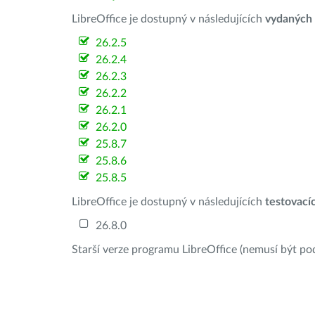
LibreOffice je dostupný v následujících
vydaných
26.2.5
26.2.4
26.2.3
26.2.2
26.2.1
26.2.0
25.8.7
25.8.6
25.8.5
LibreOffice je dostupný v následujících
testovací
26.8.0
Starší verze programu LibreOffice (nemusí být po