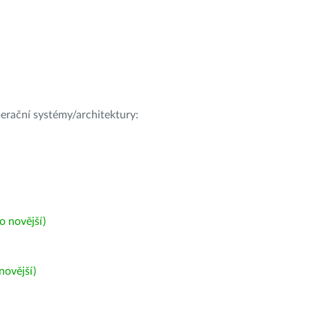
operační systémy/architektury:
 novější)
ovější)