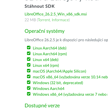
Stáhnout SDK
LibreOffice_26.2.5_Win_x86_sdk.msi
22 MB (
Torrent
,
Informace
)
Operační systémy
LibreOffice 26.2.5 je k dispozici pro následující 
Linux Aarch64 (deb)
Linux Aarch64 (rpm)
Linux x64 (deb)
Linux x64 (rpm)
macOS (Aarch64/Apple Silicon)
macOS x86_64 (vyžadována verze 10.14 nebo
Windows (32 bit, deprecated)
Windows Aarch64
Windows x86_64 (vyžadována verze 7 nebo n
Dostupné verze