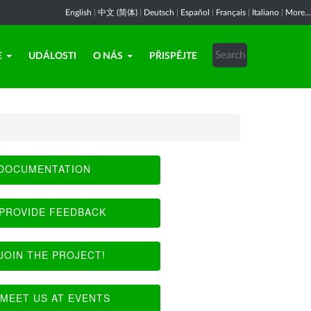
English
|
中文 (简体)
|
Deutsch
|
Español
|
Français
|
Italiano
|
More...
E
UDÁLOSTI
O NÁS
PŘISPĚJTE
DOCUMENTATION
PROVIDE FEEDBACK
JOIN THE PROJECT!
MEET US AT EVENTS