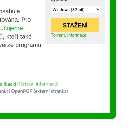
obsahuje
stována. Pro
STAŽENÍ
ručujeme
Torrent
,
Informace
ů
, kteří také
 verze programu
allback)
(
Torrent
,
Informace
)
nkci OpenPGP (externí stránka)