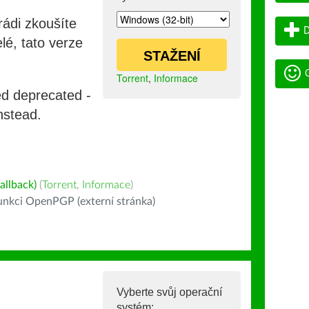
rádi zkoušíte
D
lé, tato verze
STAŽENÍ
G
Torrent
,
Informace
ed deprecated -
nstead.
allback)
(
Torrent
,
Informace
)
nkci OpenPGP (externí stránka)
Vyberte svůj operační
systém: