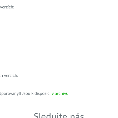
verzích:
ch
verzích:
dporovány!) Jsou k dispozici
v archivu
Sledujte nás