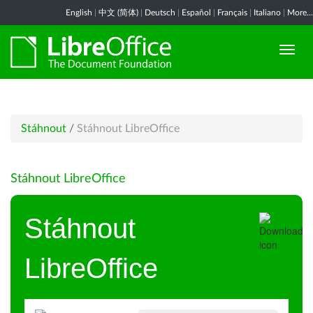
English
|
中文 (简体)
|
Deutsch
|
Español
|
Français
|
Italiano
|
More...
Stáhnout
/
Stáhnout LibreOffice
Stáhnout LibreOffice
Stáhnout
LibreOffice