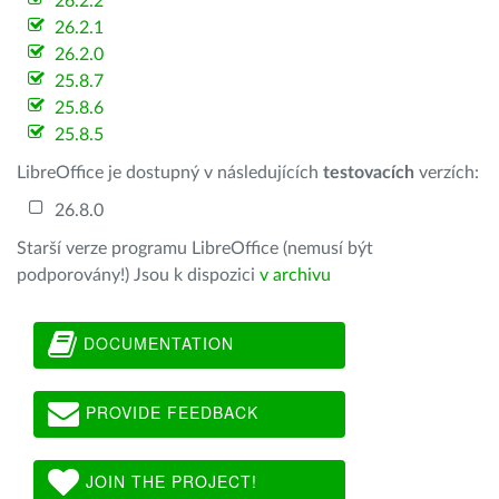
26.2.2
26.2.1
26.2.0
25.8.7
25.8.6
25.8.5
LibreOffice je dostupný v následujících
testovacích
verzích:
26.8.0
Starší verze programu LibreOffice (nemusí být
podporovány!) Jsou k dispozici
v archivu
DOCUMENTATION
PROVIDE FEEDBACK
JOIN THE PROJECT!