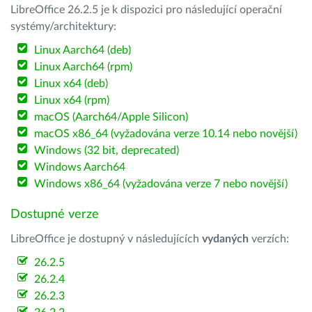
LibreOffice 26.2.5 je k dispozici pro následující operační
systémy/architektury:
Linux Aarch64 (deb)
Linux Aarch64 (rpm)
Linux x64 (deb)
Linux x64 (rpm)
macOS (Aarch64/Apple Silicon)
macOS x86_64 (vyžadována verze 10.14 nebo novější)
Windows (32 bit, deprecated)
Windows Aarch64
Windows x86_64 (vyžadována verze 7 nebo novější)
Dostupné verze
LibreOffice je dostupný v následujících
vydaných
verzích:
26.2.5
26.2.4
26.2.3