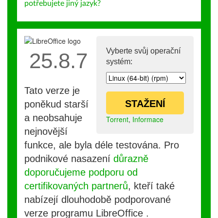
potřebujete jiný jazyk?
Vyberte svůj operační
25.8.7
systém:
Tato verze je
STAŽENÍ
poněkud starší
a neobsahuje
Torrent
,
Informace
nejnovější
funkce, ale byla déle testována. Pro
podnikové nasazení
důrazně
doporučujeme podporu od
certifikovaných partnerů
, kteří také
nabízejí dlouhodobě podporované
verze programu LibreOffice .