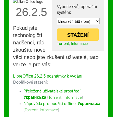
Vyberte svůj operační
26.2.5
systém:
Pokud jste
STAŽENÍ
technologičtí
nadšenci, rádi
Torrent
,
Informace
zkoušíte nové
věci nebo jste zkušení uživatelé, tato
verze je pro vás!
LibreOffice 26.2.5 poznámky k vydání
Doplňkové stažení:
Přeložené uživatelské prostředí:
Українська
(
Torrent
,
Informace
)
Nápověda pro použití offline:
Українська
(
Torrent
,
Informace
)