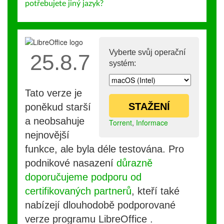
potřebujete jiný jazyk?
Vyberte svůj operační
25.8.7
systém:
Tato verze je
STAŽENÍ
poněkud starší
a neobsahuje
Torrent
,
Informace
nejnovější
funkce, ale byla déle testována. Pro
podnikové nasazení
důrazně
doporučujeme podporu od
certifikovaných partnerů
, kteří také
nabízejí dlouhodobě podporované
verze programu LibreOffice .