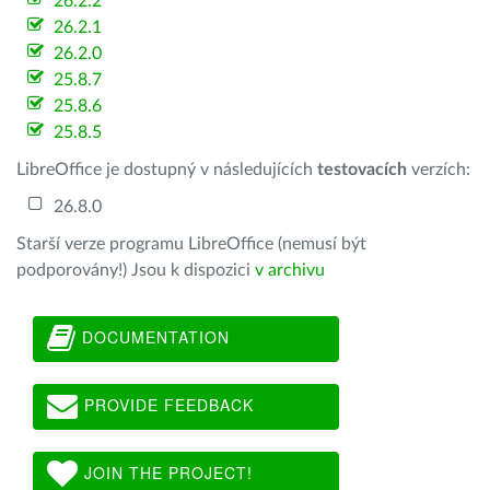
26.2.2
26.2.1
26.2.0
25.8.7
25.8.6
25.8.5
LibreOffice je dostupný v následujících
testovacích
verzích:
26.8.0
Starší verze programu LibreOffice (nemusí být
podporovány!) Jsou k dispozici
v archivu
DOCUMENTATION
PROVIDE FEEDBACK
JOIN THE PROJECT!