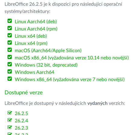
LibreOffice 26.2.5 je k dispozici pro následující operační
systémy/architektury:
Linux Aarch64 (deb)
Linux Aarch64 (rpm)
Linux x64 (deb)
Linux x64 (rpm)
macOS (Aarch64/Apple Silicon)
macOS x86_64 (vyžadována verze 10.14 nebo novější)
Windows (32 bit, deprecated)
Windows Aarch64
Windows x86_64 (vyžadována verze 7 nebo novější)
Dostupné verze
LibreOffice je dostupný v následujících
vydaných
verzích:
26.2.5
26.2.4
26.2.3