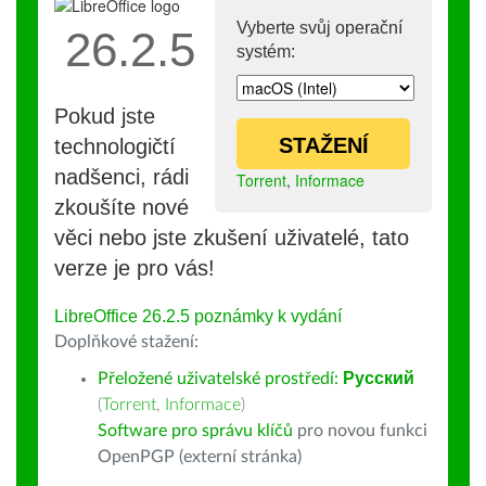
Vyberte svůj operační
26.2.5
systém:
Pokud jste
STAŽENÍ
technologičtí
nadšenci, rádi
Torrent
,
Informace
zkoušíte nové
věci nebo jste zkušení uživatelé, tato
verze je pro vás!
LibreOffice 26.2.5 poznámky k vydání
Doplňkové stažení:
Přeložené uživatelské prostředí:
Русский
(
Torrent
,
Informace
)
Software pro správu klíčů
pro novou funkci
OpenPGP (externí stránka)