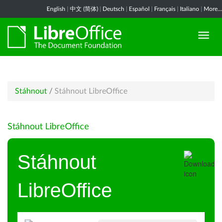
English
|
中文 (简体)
|
Deutsch
|
Español
|
Français
|
Italiano
|
More...
Stáhnout
/
Stáhnout LibreOffice
Stáhnout LibreOffice
Stáhnout
LibreOffice