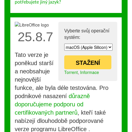
potřebujete jiný jazyk?
Vyberte svůj operační
25.8.7
systém:
Tato verze je
STAŽENÍ
poněkud starší
a neobsahuje
Torrent
,
Informace
nejnovější
funkce, ale byla déle testována. Pro
podnikové nasazení
důrazně
doporučujeme podporu od
certifikovaných partnerů
, kteří také
nabízejí dlouhodobě podporované
verze programu LibreOffice .