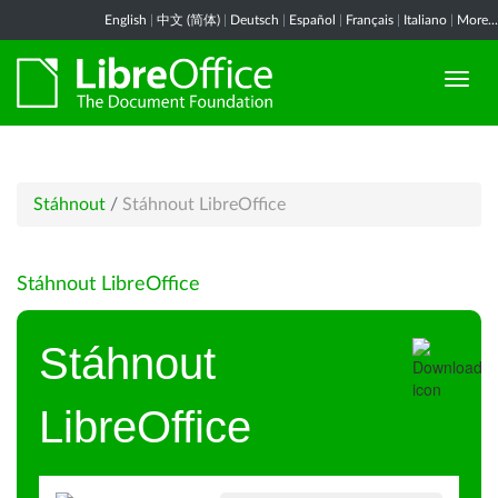
English
|
中文 (简体)
|
Deutsch
|
Español
|
Français
|
Italiano
|
More...
Stáhnout
/
Stáhnout LibreOffice
Stáhnout LibreOffice
Stáhnout
LibreOffice