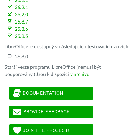
26.2.2
26.2.1
26.2.0
25.8.7
25.8.6
25.8.5
LibreOffice je dostupný v následujících
testovacích
verzích:
26.8.0
Starší verze programu LibreOffice (nemusí být
podporovány!) Jsou k dispozici
v archivu
DOCUMENTATION
PROVIDE FEEDBACK
JOIN THE PROJECT!