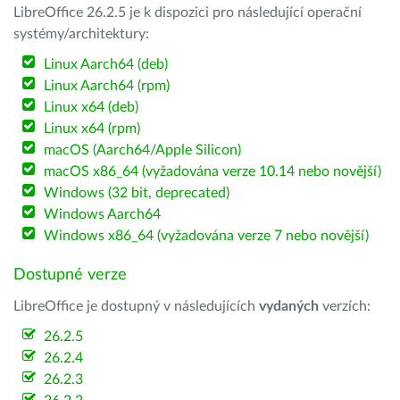
LibreOffice 26.2.5 je k dispozici pro následující operační
systémy/architektury:
Linux Aarch64 (deb)
Linux Aarch64 (rpm)
Linux x64 (deb)
Linux x64 (rpm)
macOS (Aarch64/Apple Silicon)
macOS x86_64 (vyžadována verze 10.14 nebo novější)
Windows (32 bit, deprecated)
Windows Aarch64
Windows x86_64 (vyžadována verze 7 nebo novější)
Dostupné verze
LibreOffice je dostupný v následujících
vydaných
verzích:
26.2.5
26.2.4
26.2.3