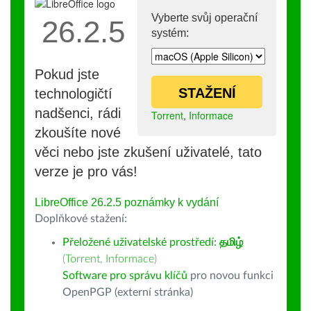
Vyberte svůj operační
26.2.5
systém:
Pokud jste
STAŽENÍ
technologičtí
nadšenci, rádi
Torrent
,
Informace
zkoušíte nové
věci nebo jste zkušení uživatelé, tato
verze je pro vás!
LibreOffice 26.2.5 poznámky k vydání
Doplňkové stažení:
Přeložené uživatelské prostředí:
தமிழ்
(
Torrent
,
Informace
)
Software pro správu klíčů
pro novou funkci
OpenPGP (externí stránka)