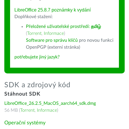
LibreOffice 25.8.7 poznámky k vydání
Doplňkové stažení:
Přeložené uživatelské prostředí:
தமிழ்
(
Torrent
,
Informace
)
Software pro správu klíčů
pro novou funkci
OpenPGP (externí stránka)
potřebujete jiný jazyk?
SDK a zdrojový kód
Stáhnout SDK
LibreOffice_26.2.5_MacOS_aarch64_sdk.dmg
56 MB (
Torrent
,
Informace
)
Operační systémy