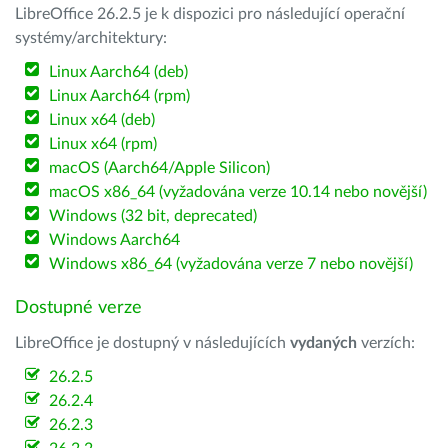
LibreOffice 26.2.5 je k dispozici pro následující operační
systémy/architektury:
Linux Aarch64 (deb)
Linux Aarch64 (rpm)
Linux x64 (deb)
Linux x64 (rpm)
macOS (Aarch64/Apple Silicon)
macOS x86_64 (vyžadována verze 10.14 nebo novější)
Windows (32 bit, deprecated)
Windows Aarch64
Windows x86_64 (vyžadována verze 7 nebo novější)
Dostupné verze
LibreOffice je dostupný v následujících
vydaných
verzích:
26.2.5
26.2.4
26.2.3