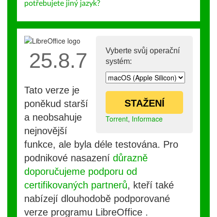
potřebujete jiný jazyk?
Vyberte svůj operační
25.8.7
systém:
Tato verze je
STAŽENÍ
poněkud starší
a neobsahuje
Torrent
,
Informace
nejnovější
funkce, ale byla déle testována. Pro
podnikové nasazení
důrazně
doporučujeme podporu od
certifikovaných partnerů
, kteří také
nabízejí dlouhodobě podporované
verze programu LibreOffice .