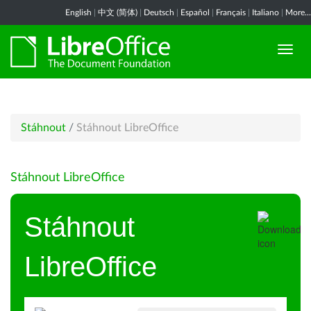
English
|
中文 (简体)
|
Deutsch
|
Español
|
Français
|
Italiano
|
More...
Stáhnout
/
Stáhnout LibreOffice
Stáhnout LibreOffice
Stáhnout
LibreOffice