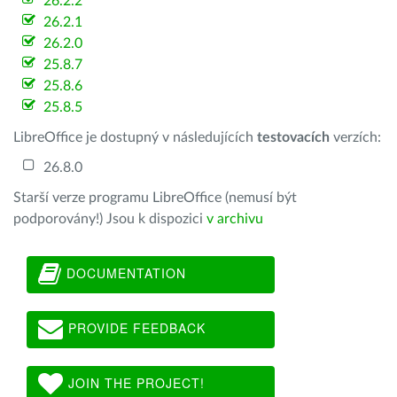
26.2.2
26.2.1
26.2.0
25.8.7
25.8.6
25.8.5
LibreOffice je dostupný v následujících
testovacích
verzích:
26.8.0
Starší verze programu LibreOffice (nemusí být
podporovány!) Jsou k dispozici
v archivu
DOCUMENTATION
PROVIDE FEEDBACK
JOIN THE PROJECT!