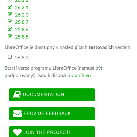
26.2.2
26.2.1
26.2.0
25.8.7
25.8.6
25.8.5
LibreOffice je dostupný v následujících
testovacích
verzích:
26.8.0
Starší verze programu LibreOffice (nemusí být
podporovány!) Jsou k dispozici
v archivu
DOCUMENTATION
PROVIDE FEEDBACK
JOIN THE PROJECT!