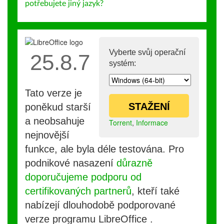
potřebujete jiný jazyk?
Vyberte svůj operační
25.8.7
systém:
Tato verze je
STAŽENÍ
poněkud starší
a neobsahuje
Torrent
,
Informace
nejnovější
funkce, ale byla déle testována. Pro
podnikové nasazení
důrazně
doporučujeme podporu od
certifikovaných partnerů
, kteří také
nabízejí dlouhodobě podporované
verze programu LibreOffice .