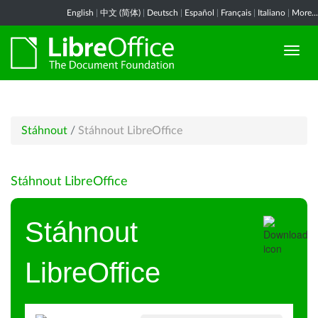
English
|
中文 (简体)
|
Deutsch
|
Español
|
Français
|
Italiano
|
More...
Stáhnout
/
Stáhnout LibreOffice
Stáhnout LibreOffice
Stáhnout
LibreOffice