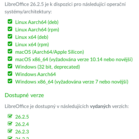
LibreOffice 26.2.5 je k dispozici pro následující operační
systémy/architektury:
Linux Aarch64 (deb)
Linux Aarch64 (rpm)
Linux x64 (deb)
Linux x64 (rpm)
macOS (Aarch64/Apple Silicon)
macOS x86_64 (vyžadována verze 10.14 nebo novější)
Windows (32 bit, deprecated)
Windows Aarch64
Windows x86_64 (vyžadována verze 7 nebo novější)
Dostupné verze
LibreOffice je dostupný v následujících
vydaných
verzích:
26.2.5
26.2.4
26.2.3