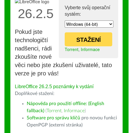
Vyberte svůj operační
26.2.5
systém:
Pokud jste
STAŽENÍ
technologičtí
nadšenci, rádi
Torrent
,
Informace
zkoušíte nové
věci nebo jste zkušení uživatelé, tato
verze je pro vás!
LibreOffice 26.2.5 poznámky k vydání
Doplňkové stažení:
Nápověda pro použití offline: (English
fallback)
(
Torrent
,
Informace
)
Software pro správu klíčů
pro novou funkci
OpenPGP (externí stránka)