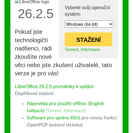
Vyberte svůj operační
26.2.5
systém:
Pokud jste
STAŽENÍ
technologičtí
nadšenci, rádi
Torrent
,
Informace
zkoušíte nové
věci nebo jste zkušení uživatelé, tato
verze je pro vás!
LibreOffice 26.2.5 poznámky k vydání
Doplňkové stažení:
Nápověda pro použití offline: (English
fallback)
(
Torrent
,
Informace
)
Software pro správu klíčů
pro novou funkci
OpenPGP (externí stránka)