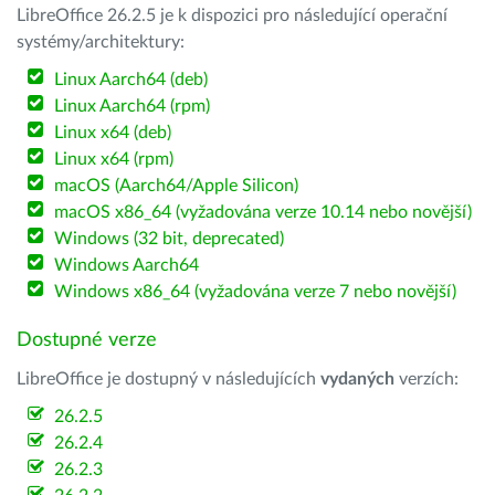
LibreOffice 26.2.5 je k dispozici pro následující operační
systémy/architektury:
Linux Aarch64 (deb)
Linux Aarch64 (rpm)
Linux x64 (deb)
Linux x64 (rpm)
macOS (Aarch64/Apple Silicon)
macOS x86_64 (vyžadována verze 10.14 nebo novější)
Windows (32 bit, deprecated)
Windows Aarch64
Windows x86_64 (vyžadována verze 7 nebo novější)
Dostupné verze
LibreOffice je dostupný v následujících
vydaných
verzích:
26.2.5
26.2.4
26.2.3