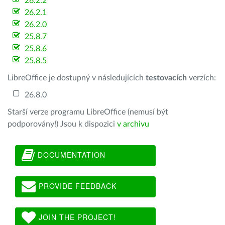
26.2.2
26.2.1
26.2.0
25.8.7
25.8.6
25.8.5
LibreOffice je dostupný v následujících
testovacích
verzích:
26.8.0
Starší verze programu LibreOffice (nemusí být
podporovány!) Jsou k dispozici
v archivu
DOCUMENTATION
PROVIDE FEEDBACK
JOIN THE PROJECT!