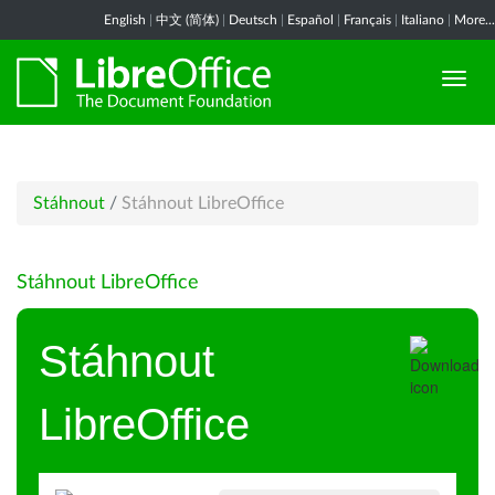
English
|
中文 (简体)
|
Deutsch
|
Español
|
Français
|
Italiano
|
More...
Stáhnout
/
Stáhnout LibreOffice
Stáhnout LibreOffice
Stáhnout
LibreOffice