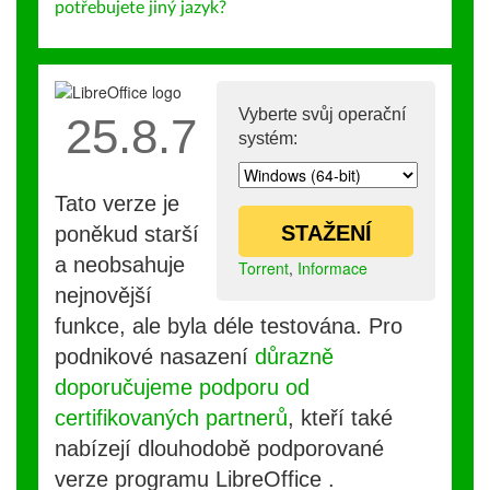
potřebujete jiný jazyk?
Vyberte svůj operační
25.8.7
systém:
Tato verze je
STAŽENÍ
poněkud starší
a neobsahuje
Torrent
,
Informace
nejnovější
funkce, ale byla déle testována. Pro
podnikové nasazení
důrazně
doporučujeme podporu od
certifikovaných partnerů
, kteří také
nabízejí dlouhodobě podporované
verze programu LibreOffice .