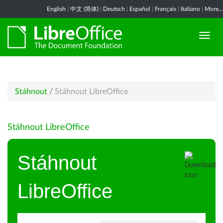
English
|
中文 (简体)
|
Deutsch
|
Español
|
Français
|
Italiano
|
More...
Stáhnout
/
Stáhnout LibreOffice
Stáhnout LibreOffice
Stáhnout
LibreOffice