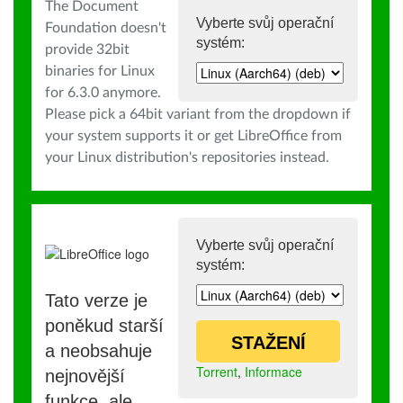
The Document
Vyberte svůj operační
Foundation doesn't
systém:
provide 32bit
binaries for Linux
for 6.3.0 anymore.
Please pick a 64bit variant from the dropdown if
your system supports it or get LibreOffice from
your Linux distribution's repositories instead.
Vyberte svůj operační
systém:
Tato verze je
poněkud starší
STAŽENÍ
a neobsahuje
Torrent
,
Informace
nejnovější
funkce, ale