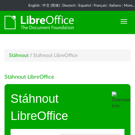
English
|
中文 (简体)
|
Deutsch
|
Español
|
Français
|
Italiano
|
More...
Stáhnout
/
Stáhnout LibreOffice
Stáhnout LibreOffice
Stáhnout
LibreOffice