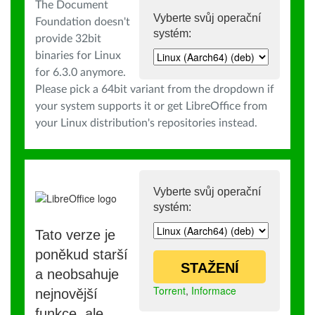
The Document
Vyberte svůj operační
Foundation doesn't
systém:
provide 32bit
binaries for Linux
for 6.3.0 anymore.
Please pick a 64bit variant from the dropdown if
your system supports it or get LibreOffice from
your Linux distribution's repositories instead.
Vyberte svůj operační
systém:
Tato verze je
poněkud starší
STAŽENÍ
a neobsahuje
Torrent
,
Informace
nejnovější
funkce, ale