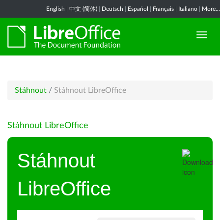
English
|
中文 (简体)
|
Deutsch
|
Español
|
Français
|
Italiano
|
More...
Stáhnout
/
Stáhnout LibreOffice
Stáhnout LibreOffice
Stáhnout
LibreOffice