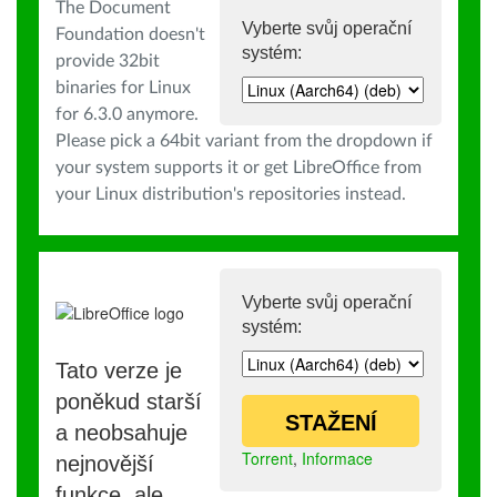
The Document
Vyberte svůj operační
Foundation doesn't
systém:
provide 32bit
binaries for Linux
for 6.3.0 anymore.
Please pick a 64bit variant from the dropdown if
your system supports it or get LibreOffice from
your Linux distribution's repositories instead.
Vyberte svůj operační
systém:
Tato verze je
poněkud starší
STAŽENÍ
a neobsahuje
Torrent
,
Informace
nejnovější
funkce, ale