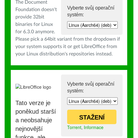
The Document
Vyberte svůj operační
Foundation doesn't
systém:
provide 32bit
binaries for Linux
for 6.3.0 anymore.
Please pick a 64bit variant from the dropdown if
your system supports it or get LibreOffice from
your Linux distribution's repositories instead.
Vyberte svůj operační
systém:
Tato verze je
poněkud starší
STAŽENÍ
a neobsahuje
Torrent
,
Informace
nejnovější
funkce, ale