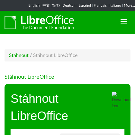
English
|
中文 (简体)
|
Deutsch
|
Español
|
Français
|
Italiano
|
More...
Stáhnout
/
Stáhnout LibreOffice
Stáhnout LibreOffice
Stáhnout
LibreOffice