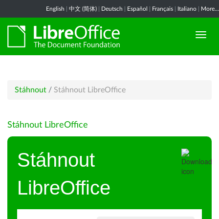
English
|
中文 (简体)
|
Deutsch
|
Español
|
Français
|
Italiano
|
More...
Stáhnout
/
Stáhnout LibreOffice
Stáhnout LibreOffice
Stáhnout
LibreOffice