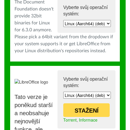
The Document
Vyberte svůj operační
Foundation doesn't
systém:
provide 32bit
binaries for Linux
for 6.3.0 anymore.
Please pick a 64bit variant from the dropdown if
your system supports it or get LibreOffice from
your Linux distribution's repositories instead.
Vyberte svůj operační
systém:
Tato verze je
poněkud starší
STAŽENÍ
a neobsahuje
Torrent
,
Informace
nejnovější
funkce, ale