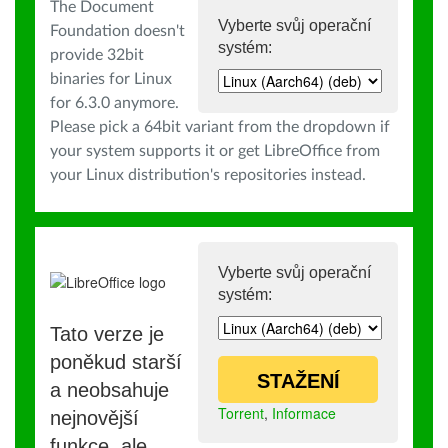
The Document
Vyberte svůj operační
Foundation doesn't
systém:
provide 32bit
binaries for Linux
for 6.3.0 anymore.
Please pick a 64bit variant from the dropdown if
your system supports it or get LibreOffice from
your Linux distribution's repositories instead.
Vyberte svůj operační
systém:
Tato verze je
poněkud starší
STAŽENÍ
a neobsahuje
Torrent
,
Informace
nejnovější
funkce, ale