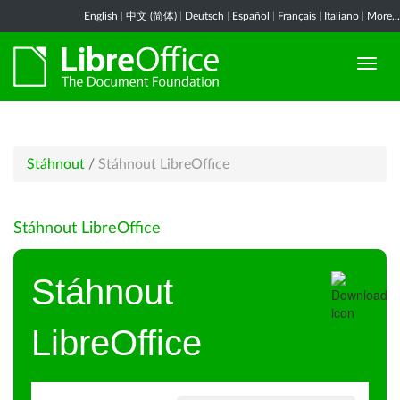
English
|
中文 (简体)
|
Deutsch
|
Español
|
Français
|
Italiano
|
More...
Stáhnout
/
Stáhnout LibreOffice
Stáhnout LibreOffice
Stáhnout
LibreOffice