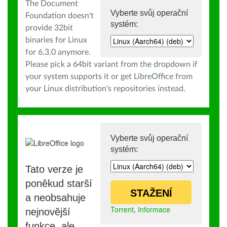
The Document
Vyberte svůj operační
Foundation doesn't
systém:
provide 32bit
binaries for Linux
for 6.3.0 anymore.
Please pick a 64bit variant from the dropdown if
your system supports it or get LibreOffice from
your Linux distribution's repositories instead.
Vyberte svůj operační
systém:
Tato verze je
poněkud starší
STAŽENÍ
a neobsahuje
Torrent
,
Informace
nejnovější
funkce, ale