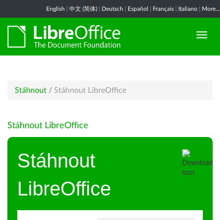
English
|
中文 (简体)
|
Deutsch
|
Español
|
Français
|
Italiano
|
More...
Stáhnout
/
Stáhnout LibreOffice
Stáhnout LibreOffice
Stáhnout
LibreOffice