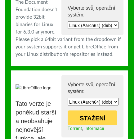
The Document
Vyberte svůj operační
Foundation doesn't
systém:
provide 32bit
binaries for Linux
for 6.3.0 anymore.
Please pick a 64bit variant from the dropdown if
your system supports it or get LibreOffice from
your Linux distribution's repositories instead.
Vyberte svůj operační
systém:
Tato verze je
poněkud starší
STAŽENÍ
a neobsahuje
Torrent
,
Informace
nejnovější
funkce, ale