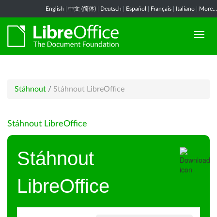
English
|
中文 (简体)
|
Deutsch
|
Español
|
Français
|
Italiano
|
More...
Stáhnout
/
Stáhnout LibreOffice
Stáhnout LibreOffice
Stáhnout
LibreOffice