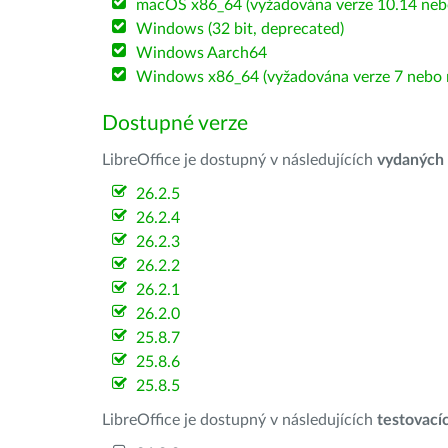
macOS x86_64 (vyžadována verze 10.14 nebo
Windows (32 bit, deprecated)
Windows Aarch64
Windows x86_64 (vyžadována verze 7 nebo n
Dostupné verze
LibreOffice je dostupný v následujících
vydaných
26.2.5
26.2.4
26.2.3
26.2.2
26.2.1
26.2.0
25.8.7
25.8.6
25.8.5
LibreOffice je dostupný v následujících
testovací