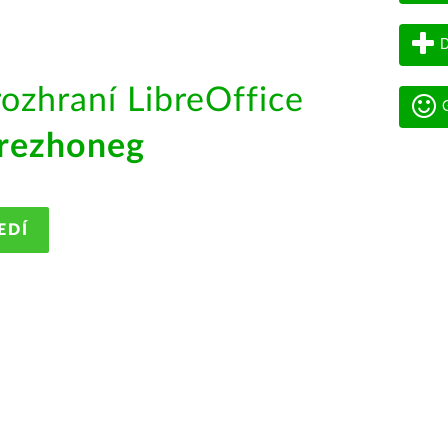
D
rozhraní LibreOffice
G
rezhoneg
EDÍ