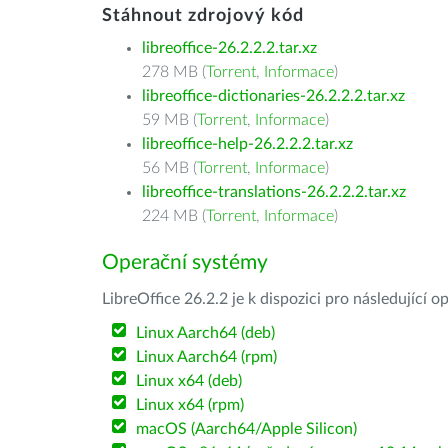
Stáhnout zdrojový kód
libreoffice-26.2.2.2.tar.xz
278 MB (
Torrent
,
Informace
)
libreoffice-dictionaries-26.2.2.2.tar.xz
59 MB (
Torrent
,
Informace
)
libreoffice-help-26.2.2.2.tar.xz
56 MB (
Torrent
,
Informace
)
libreoffice-translations-26.2.2.2.tar.xz
224 MB (
Torrent
,
Informace
)
Operační systémy
LibreOffice 26.2.2 je k dispozici pro následující 
Linux Aarch64 (deb)
Linux Aarch64 (rpm)
Linux x64 (deb)
Linux x64 (rpm)
macOS (Aarch64/Apple Silicon)