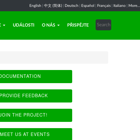
English
|
中文 (简体)
|
Deutsch
|
Español
|
Français
|
Italiano
|
More...
E
UDÁLOSTI
O NÁS
PŘISPĚJTE
DOCUMENTATION
PROVIDE FEEDBACK
JOIN THE PROJECT!
MEET US AT EVENTS