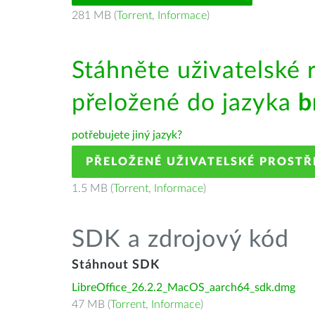
281 MB (
Torrent
,
Informace
)
Stáhněte uživatelské 
přeložené do jazyka
b
potřebujete jiný jazyk?
PŘELOŽENÉ UŽIVATELSKÉ PROSTŘ
1.5 MB (
Torrent
,
Informace
)
SDK a zdrojový kód
Stáhnout SDK
LibreOffice_26.2.2_MacOS_aarch64_sdk.dmg
47 MB (
Torrent
,
Informace
)