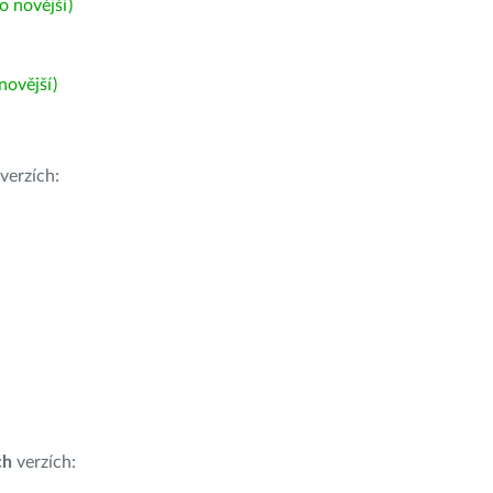
 novější)
ovější)
verzích:
ch
verzích: