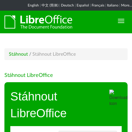
English
|
中文 (简体)
|
Deutsch
|
Español
|
Français
|
Italiano
|
More...
Stáhnout
/
Stáhnout LibreOffice
Stáhnout LibreOffice
Stáhnout
LibreOffice