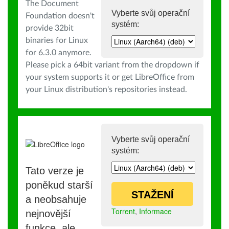
The Document
Vyberte svůj operační
Foundation doesn't
systém:
provide 32bit
binaries for Linux
for 6.3.0 anymore.
Please pick a 64bit variant from the dropdown if
your system supports it or get LibreOffice from
your Linux distribution's repositories instead.
Vyberte svůj operační
systém:
Tato verze je
poněkud starší
STAŽENÍ
a neobsahuje
Torrent
,
Informace
nejnovější
funkce, ale