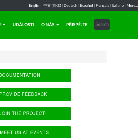
English
|
中文 (简体)
|
Deutsch
|
Español
|
Français
|
Italiano
|
More...
E
UDÁLOSTI
O NÁS
PŘISPĚJTE
DOCUMENTATION
PROVIDE FEEDBACK
JOIN THE PROJECT!
MEET US AT EVENTS