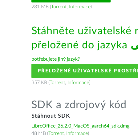
281 MB (
Torrent
,
Informace
)
Stáhněte uživatelské 
přeložené do jazyka
ی
potřebujete jiný jazyk?
PŘELOŽENÉ UŽIVATELSKÉ PROSTŘ
357 KB (
Torrent
,
Informace
)
SDK a zdrojový kód
Stáhnout SDK
LibreOffice_26.2.0_MacOS_aarch64_sdk.dmg
48 MB (
Torrent
,
Informace
)