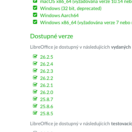
macOS x86_64 (vyžadována verze 10.14 nebo
Windows (32 bit, deprecated)
Windows Aarch64
Windows x86_64 (vyžadována verze 7 nebo n
Dostupné verze
LibreOffice je dostupný v následujících
vydaných
26.2.5
26.2.4
26.2.3
26.2.2
26.2.1
26.2.0
25.8.7
25.8.6
25.8.5
LibreOffice je dostupný v následujících
testovací