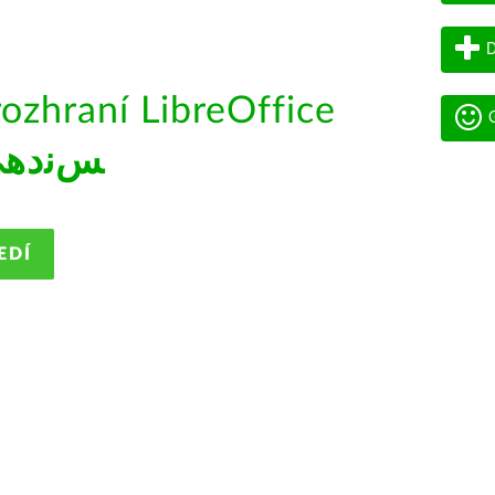
D
rozhraní LibreOffice
G
ﺲﻧﺩھ
EDÍ