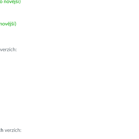
 novější)
ovější)
verzích:
ch
verzích: