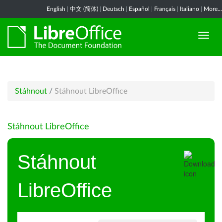
English
|
中文 (简体)
|
Deutsch
|
Español
|
Français
|
Italiano
|
More...
Stáhnout
/
Stáhnout LibreOffice
Stáhnout LibreOffice
Stáhnout
LibreOffice