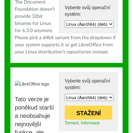
The Document
Vyberte svůj operační
Foundation doesn't
systém:
provide 32bit
binaries for Linux
for 6.3.0 anymore.
Please pick a 64bit variant from the dropdown if
your system supports it or get LibreOffice from
your Linux distribution's repositories instead.
Vyberte svůj operační
systém:
Tato verze je
poněkud starší
STAŽENÍ
a neobsahuje
Torrent
,
Informace
nejnovější
funkce, ale