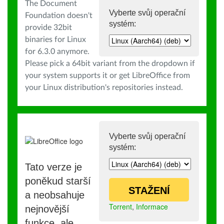
The Document
Vyberte svůj operační
Foundation doesn't
systém:
provide 32bit
binaries for Linux
for 6.3.0 anymore.
Please pick a 64bit variant from the dropdown if
your system supports it or get LibreOffice from
your Linux distribution's repositories instead.
Vyberte svůj operační
systém:
Tato verze je
poněkud starší
STAŽENÍ
a neobsahuje
Torrent
,
Informace
nejnovější
funkce, ale