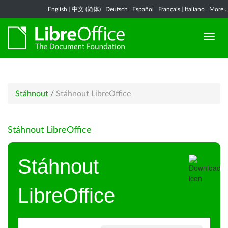
English
|
中文 (简体)
|
Deutsch
|
Español
|
Français
|
Italiano
|
More...
Stáhnout
/
Stáhnout LibreOffice
Stáhnout LibreOffice
Stáhnout
LibreOffice