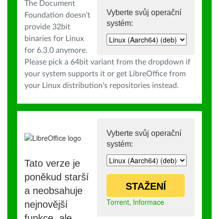
The Document
Vyberte svůj operační
Foundation doesn't
systém:
provide 32bit
binaries for Linux
for 6.3.0 anymore.
Please pick a 64bit variant from the dropdown if
your system supports it or get LibreOffice from
your Linux distribution's repositories instead.
Vyberte svůj operační
systém:
Tato verze je
poněkud starší
STAŽENÍ
a neobsahuje
Torrent
,
Informace
nejnovější
funkce, ale