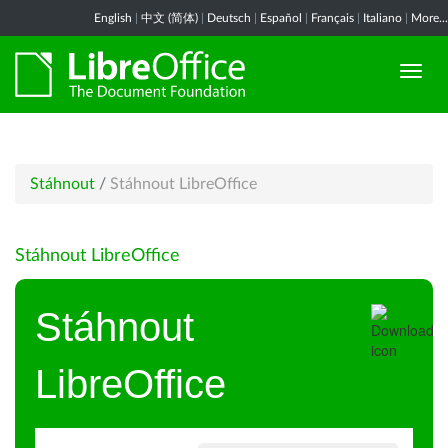
English
|
中文 (简体)
|
Deutsch
|
Español
|
Français
|
Italiano
|
More...
Stáhnout
/
Stáhnout LibreOffice
Stáhnout LibreOffice
Stáhnout
LibreOffice