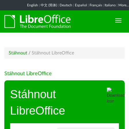
English
|
中文 (简体)
|
Deutsch
|
Español
|
Français
|
Italiano
|
More...
Stáhnout
/
Stáhnout LibreOffice
Stáhnout LibreOffice
Stáhnout
LibreOffice