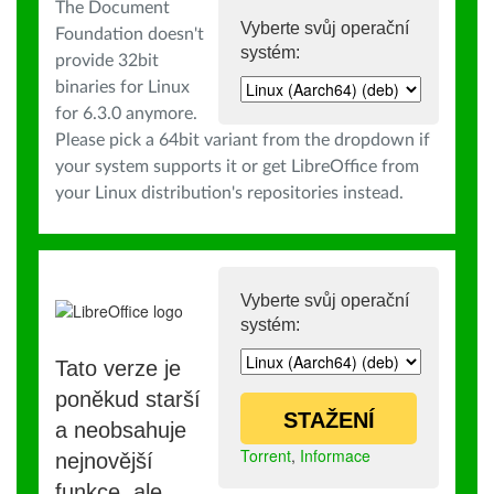
The Document
Vyberte svůj operační
Foundation doesn't
systém:
provide 32bit
binaries for Linux
for 6.3.0 anymore.
Please pick a 64bit variant from the dropdown if
your system supports it or get LibreOffice from
your Linux distribution's repositories instead.
Vyberte svůj operační
systém:
Tato verze je
poněkud starší
STAŽENÍ
a neobsahuje
Torrent
,
Informace
nejnovější
funkce, ale