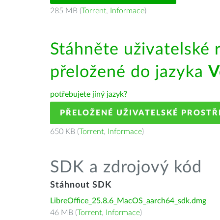
285 MB (
Torrent
,
Informace
)
Stáhněte uživatelské 
přeložené do jazyka
V
potřebujete jiný jazyk?
PŘELOŽENÉ UŽIVATELSKÉ PROSTŘ
650 KB (
Torrent
,
Informace
)
SDK a zdrojový kód
Stáhnout SDK
LibreOffice_25.8.6_MacOS_aarch64_sdk.dmg
46 MB (
Torrent
,
Informace
)