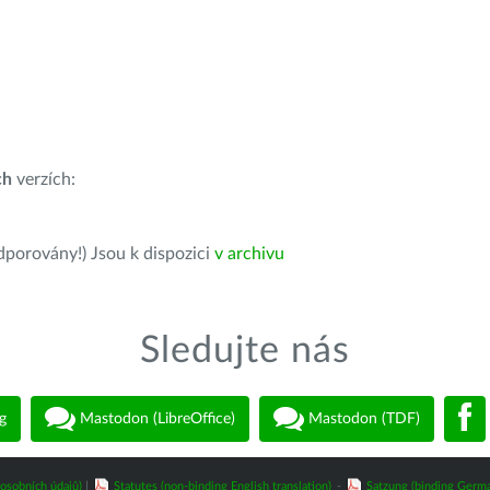
ch
verzích:
dporovány!) Jsou k dispozici
v archivu
Sledujte nás
g
Mastodon (LibreOffice)
Mastodon (TDF)
osobních údajů)
|
Statutes (non-binding English translation)
-
Satzung (binding Germa