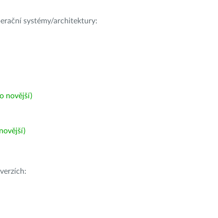
operační systémy/architektury:
 novější)
ovější)
verzích: