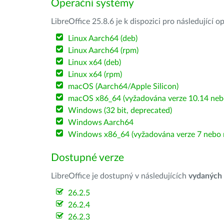
Operační systémy
LibreOffice 25.8.6 je k dispozici pro následující 
Linux Aarch64 (deb)
Linux Aarch64 (rpm)
Linux x64 (deb)
Linux x64 (rpm)
macOS (Aarch64/Apple Silicon)
macOS x86_64 (vyžadována verze 10.14 nebo
Windows (32 bit, deprecated)
Windows Aarch64
Windows x86_64 (vyžadována verze 7 nebo n
Dostupné verze
LibreOffice je dostupný v následujících
vydaných
26.2.5
26.2.4
26.2.3