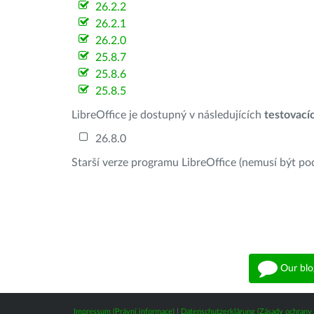
26.2.2
26.2.1
26.2.0
25.8.7
25.8.6
25.8.5
LibreOffice je dostupný v následujících
testovací
26.8.0
Starší verze programu LibreOffice (nemusí být po
Our blo
Impressum (Právní informace)
|
Datenschutzerklärung (Zásady ochrany 