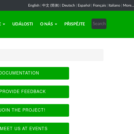
English
|
中文 (简体)
|
Deutsch
|
Español
|
Français
|
Italiano
|
More...
E
UDÁLOSTI
O NÁS
PŘISPĚJTE
DOCUMENTATION
PROVIDE FEEDBACK
JOIN THE PROJECT!
MEET US AT EVENTS