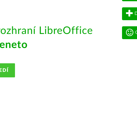
D
rozhraní LibreOffice
G
eneto
EDÍ