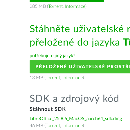
285 MB (
Torrent
,
Informace
)
Stáhněte uživatelské 
přeložené do jazyka
T
potřebujete jiný jazyk?
PŘELOŽENÉ UŽIVATELSKÉ PROSTŘ
13 MB (
Torrent
,
Informace
)
SDK a zdrojový kód
Stáhnout SDK
LibreOffice_25.8.6_MacOS_aarch64_sdk.dmg
46 MB (
Torrent
,
Informace
)