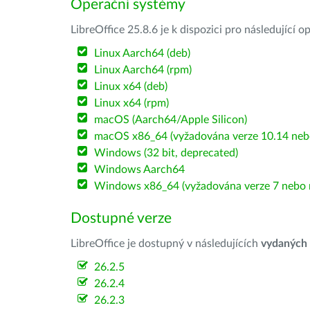
Operační systémy
LibreOffice 25.8.6 je k dispozici pro následující 
Linux Aarch64 (deb)
Linux Aarch64 (rpm)
Linux x64 (deb)
Linux x64 (rpm)
macOS (Aarch64/Apple Silicon)
macOS x86_64 (vyžadována verze 10.14 nebo
Windows (32 bit, deprecated)
Windows Aarch64
Windows x86_64 (vyžadována verze 7 nebo n
Dostupné verze
LibreOffice je dostupný v následujících
vydaných
26.2.5
26.2.4
26.2.3