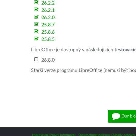
26.2.2
26.2.1
26.2.0
25.8.7
25.8.6
25.8.5
LibreOffice je dostupný v následujících
testovací
26.8.0
Starší verze programu LibreOffice (nemusí být po
Our blo
Impressum (Právní informace)
|
Datenschutzerklärung (Zásady ochrany 