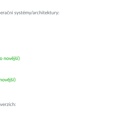
operační systémy/architektury:
 novější)
ovější)
verzích: