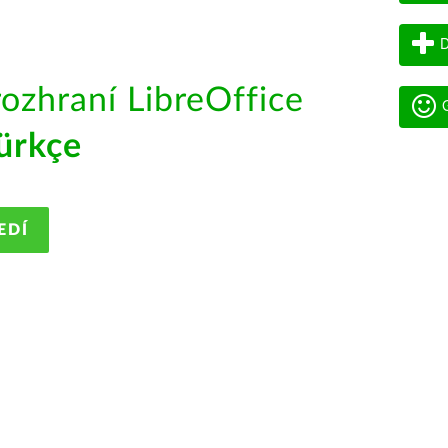
D
rozhraní LibreOffice
G
ürkçe
EDÍ