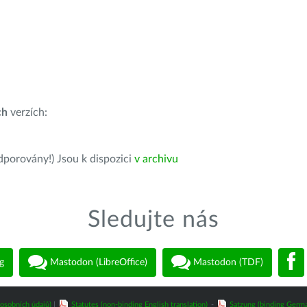
ch
verzích:
dporovány!) Jsou k dispozici
v archivu
Sledujte nás
g
Mastodon (LibreOffice)
Mastodon (TDF)
osobních údajů)
|
Statutes (non-binding English translation)
-
Satzung (binding Germa