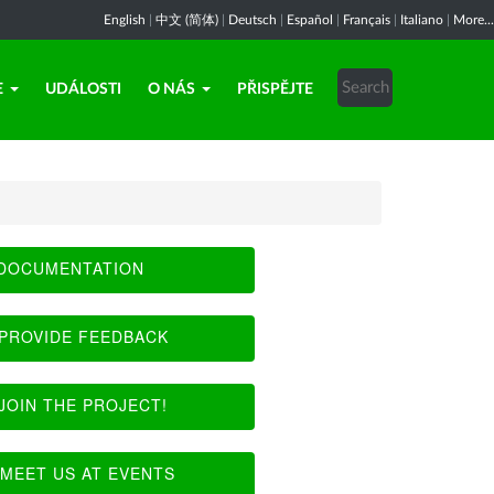
English
|
中文 (简体)
|
Deutsch
|
Español
|
Français
|
Italiano
|
More...
E
UDÁLOSTI
O NÁS
PŘISPĚJTE
DOCUMENTATION
PROVIDE FEEDBACK
JOIN THE PROJECT!
MEET US AT EVENTS