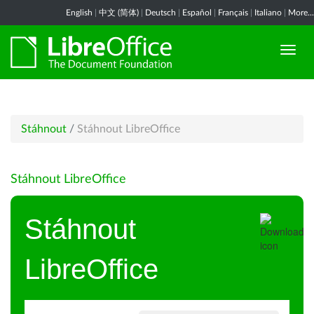
English
|
中文 (简体)
|
Deutsch
|
Español
|
Français
|
Italiano
|
More...
Stáhnout
/
Stáhnout LibreOffice
Stáhnout LibreOffice
Stáhnout
LibreOffice