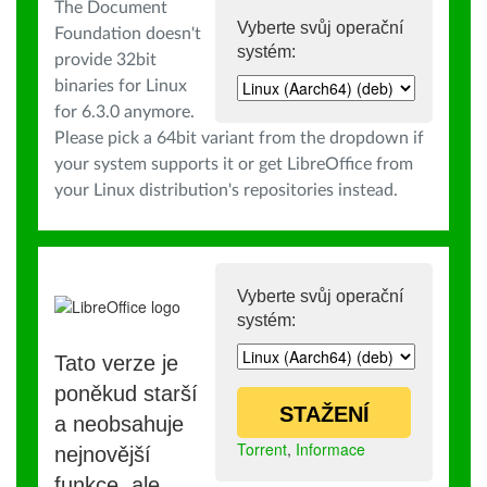
The Document
Vyberte svůj operační
Foundation doesn't
systém:
provide 32bit
binaries for Linux
for 6.3.0 anymore.
Please pick a 64bit variant from the dropdown if
your system supports it or get LibreOffice from
your Linux distribution's repositories instead.
Vyberte svůj operační
systém:
Tato verze je
poněkud starší
STAŽENÍ
a neobsahuje
Torrent
,
Informace
nejnovější
funkce, ale