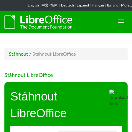
English
|
中文 (简体)
|
Deutsch
|
Español
|
Français
|
Italiano
|
More...
Stáhnout
/
Stáhnout LibreOffice
Stáhnout LibreOffice
Stáhnout
LibreOffice