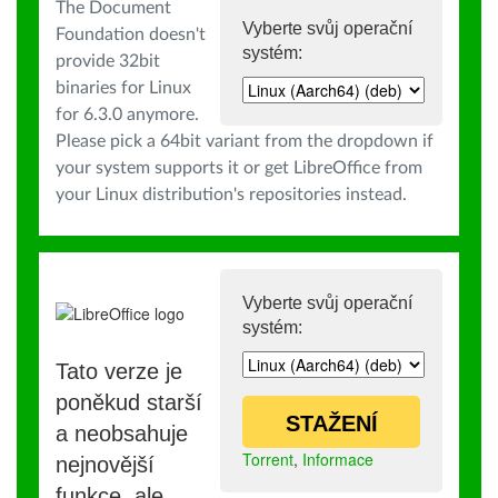
The Document
Vyberte svůj operační
Foundation doesn't
systém:
provide 32bit
binaries for Linux
for 6.3.0 anymore.
Please pick a 64bit variant from the dropdown if
your system supports it or get LibreOffice from
your Linux distribution's repositories instead.
Vyberte svůj operační
systém:
Tato verze je
poněkud starší
STAŽENÍ
a neobsahuje
Torrent
,
Informace
nejnovější
funkce, ale