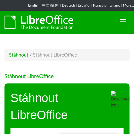
English
|
中文 (简体)
|
Deutsch
|
Español
|
Français
|
Italiano
|
More...
Stáhnout
/
Stáhnout LibreOffice
Stáhnout LibreOffice
Stáhnout
LibreOffice