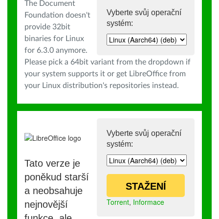
The Document
Vyberte svůj operační
Foundation doesn't
systém:
provide 32bit
binaries for Linux
for 6.3.0 anymore.
Please pick a 64bit variant from the dropdown if
your system supports it or get LibreOffice from
your Linux distribution's repositories instead.
Vyberte svůj operační
systém:
Tato verze je
poněkud starší
STAŽENÍ
a neobsahuje
Torrent
,
Informace
nejnovější
funkce, ale