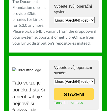
The Document
Vyberte svůj operační
Foundation doesn't
systém:
provide 32bit
binaries for Linux
for 6.3.0 anymore.
Please pick a 64bit variant from the dropdown if
your system supports it or get LibreOffice from
your Linux distribution's repositories instead.
Vyberte svůj operační
systém:
Tato verze je
poněkud starší
STAŽENÍ
a neobsahuje
Torrent
,
Informace
nejnovější
funkce, ale