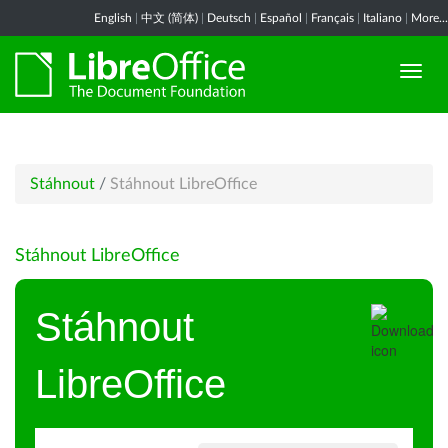
English
|
中文 (简体)
|
Deutsch
|
Español
|
Français
|
Italiano
|
More...
Stáhnout
/
Stáhnout LibreOffice
Stáhnout LibreOffice
Stáhnout
LibreOffice