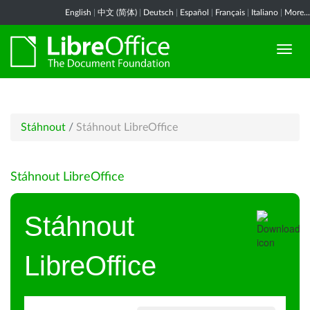
English
|
中文 (简体)
|
Deutsch
|
Español
|
Français
|
Italiano
|
More...
Stáhnout
/
Stáhnout LibreOffice
Stáhnout LibreOffice
Stáhnout
LibreOffice