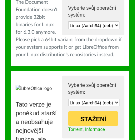
The Document
Vyberte svůj operační
Foundation doesn't
systém:
provide 32bit
binaries for Linux
for 6.3.0 anymore.
Please pick a 64bit variant from the dropdown if
your system supports it or get LibreOffice from
your Linux distribution's repositories instead.
Vyberte svůj operační
systém:
Tato verze je
poněkud starší
STAŽENÍ
a neobsahuje
Torrent
,
Informace
nejnovější
funkce, ale