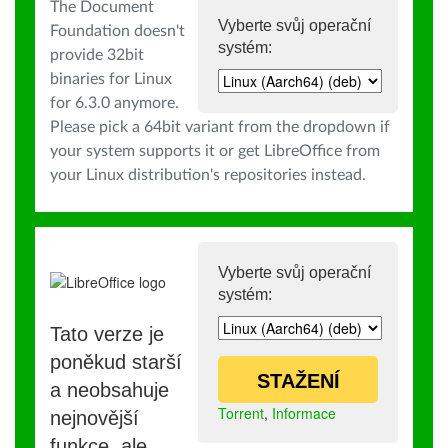
The Document
Vyberte svůj operační
Foundation doesn't
systém:
provide 32bit
binaries for Linux
for 6.3.0 anymore.
Please pick a 64bit variant from the dropdown if
your system supports it or get LibreOffice from
your Linux distribution's repositories instead.
Vyberte svůj operační
systém:
Tato verze je
poněkud starší
STAŽENÍ
a neobsahuje
Torrent
,
Informace
nejnovější
funkce, ale