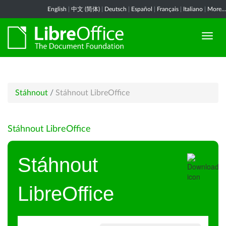
English
|
中文 (简体)
|
Deutsch
|
Español
|
Français
|
Italiano
|
More...
Stáhnout
/
Stáhnout LibreOffice
Stáhnout LibreOffice
Stáhnout
LibreOffice