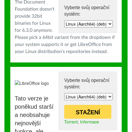
The Document
Vyberte svůj operační
Foundation doesn't
systém:
provide 32bit
binaries for Linux
for 6.3.0 anymore.
Please pick a 64bit variant from the dropdown if
your system supports it or get LibreOffice from
your Linux distribution's repositories instead.
Vyberte svůj operační
systém:
Tato verze je
poněkud starší
STAŽENÍ
a neobsahuje
Torrent
,
Informace
nejnovější
funkce, ale