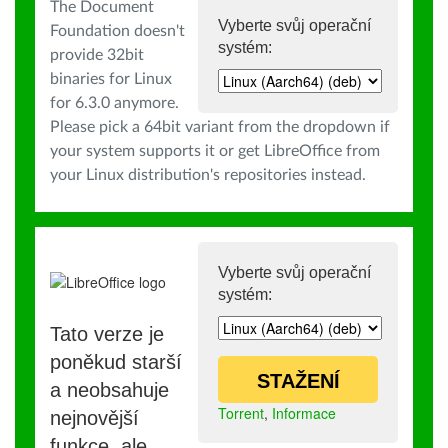
The Document
Vyberte svůj operační
Foundation doesn't
systém:
provide 32bit
binaries for Linux
for 6.3.0 anymore.
Please pick a 64bit variant from the dropdown if
your system supports it or get LibreOffice from
your Linux distribution's repositories instead.
Vyberte svůj operační
systém:
Tato verze je
poněkud starší
STAŽENÍ
a neobsahuje
Torrent
,
Informace
nejnovější
funkce, ale