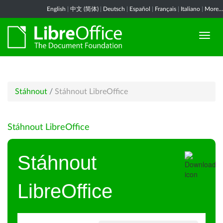
English
|
中文 (简体)
|
Deutsch
|
Español
|
Français
|
Italiano
|
More...
Stáhnout
/
Stáhnout LibreOffice
Stáhnout LibreOffice
Stáhnout
LibreOffice