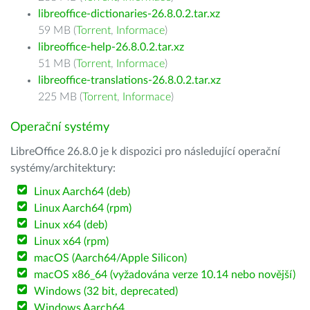
libreoffice-dictionaries-26.8.0.2.tar.xz
59 MB (
Torrent
,
Informace
)
libreoffice-help-26.8.0.2.tar.xz
51 MB (
Torrent
,
Informace
)
libreoffice-translations-26.8.0.2.tar.xz
225 MB (
Torrent
,
Informace
)
Operační systémy
LibreOffice 26.8.0 je k dispozici pro následující operační
systémy/architektury:
Linux Aarch64 (deb)
Linux Aarch64 (rpm)
Linux x64 (deb)
Linux x64 (rpm)
macOS (Aarch64/Apple Silicon)
macOS x86_64 (vyžadována verze 10.14 nebo novější)
Windows (32 bit, deprecated)
Windows Aarch64