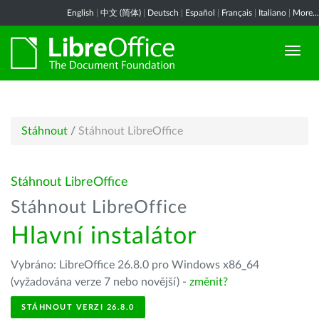
English
|
中文 (简体)
|
Deutsch
|
Español
|
Français
|
Italiano
|
More...
Stáhnout
/
Stáhnout LibreOffice
Stáhnout LibreOffice
Stáhnout LibreOffice
Hlavní instalátor
Vybráno: LibreOffice 26.8.0 pro Windows x86_64
(vyžadována verze 7 nebo novější) -
změnit?
STÁHNOUT VERZI 26.8.0