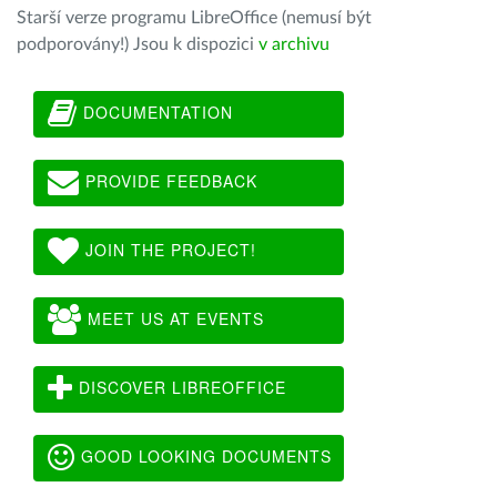
Starší verze programu LibreOffice (nemusí být
podporovány!) Jsou k dispozici
v archivu
DOCUMENTATION
PROVIDE FEEDBACK
JOIN THE PROJECT!
MEET US AT EVENTS
DISCOVER LIBREOFFICE
GOOD LOOKING DOCUMENTS