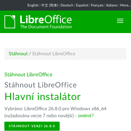
English
|
中文 (简体)
|
Deutsch
|
Español
|
Français
|
Italiano
|
More...
Stáhnout
/
Stáhnout LibreOffice
Stáhnout LibreOffice
Stáhnout LibreOffice
Hlavní instalátor
Vybráno: LibreOffice 26.8.0 pro Windows x86_64
(vyžadována verze 7 nebo novější) -
změnit?
STÁHNOUT VERZI 26.8.0