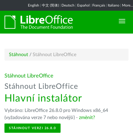
English
|
中文 (简体)
|
Deutsch
|
Español
|
Français
|
Italiano
|
More...
Stáhnout
/
Stáhnout LibreOffice
Stáhnout LibreOffice
Stáhnout LibreOffice
Hlavní instalátor
Vybráno: LibreOffice 26.8.0 pro Windows x86_64
(vyžadována verze 7 nebo novější) -
změnit?
STÁHNOUT VERZI 26.8.0