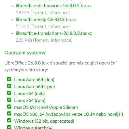
libreoffice-dictionaries-26.8.0.2.tar.xz
59 MB (
Torrent
,
Informace
)
libreoffice-help-26.8.0.2.tar.xz
51 MB (
Torrent
,
Informace
)
libreoffice-translations-26.8.0.2.tar.xz
225 MB (
Torrent
,
Informace
)
Operační systémy
LibreOffice 26.8.0 je k dispozici pro následující operační
systémy/architektury:
Linux Aarch64 (deb)
Linux Aarch64 (rpm)
Linux x64 (deb)
Linux x64 (rpm)
macOS (Aarch64/Apple Silicon)
macOS x86_64 (vyžadována verze 10.14 nebo novější)
Windows (32 bit, deprecated)
Windows Aarch64