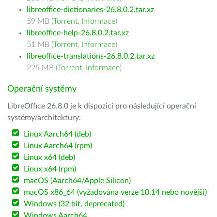
libreoffice-dictionaries-26.8.0.2.tar.xz
59 MB (
Torrent
,
Informace
)
libreoffice-help-26.8.0.2.tar.xz
51 MB (
Torrent
,
Informace
)
libreoffice-translations-26.8.0.2.tar.xz
225 MB (
Torrent
,
Informace
)
Operační systémy
LibreOffice 26.8.0 je k dispozici pro následující operační
systémy/architektury:
Linux Aarch64 (deb)
Linux Aarch64 (rpm)
Linux x64 (deb)
Linux x64 (rpm)
macOS (Aarch64/Apple Silicon)
macOS x86_64 (vyžadována verze 10.14 nebo novější)
Windows (32 bit, deprecated)
Windows Aarch64