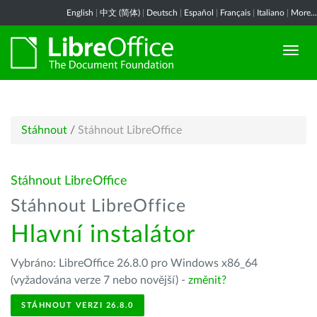
English
|
中文 (简体)
|
Deutsch
|
Español
|
Français
|
Italiano
|
More...
Stáhnout
/
Stáhnout LibreOffice
Stáhnout LibreOffice
Stáhnout LibreOffice
Hlavní instalátor
Vybráno: LibreOffice 26.8.0 pro Windows x86_64
(vyžadována verze 7 nebo novější) -
změnit?
STÁHNOUT VERZI 26.8.0