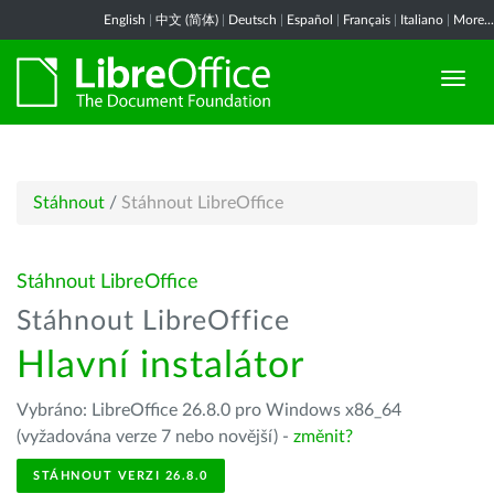
English
|
中文 (简体)
|
Deutsch
|
Español
|
Français
|
Italiano
|
More...
Stáhnout
/
Stáhnout LibreOffice
Stáhnout LibreOffice
Stáhnout LibreOffice
Hlavní instalátor
Vybráno: LibreOffice 26.8.0 pro Windows x86_64
(vyžadována verze 7 nebo novější) -
změnit?
STÁHNOUT VERZI 26.8.0