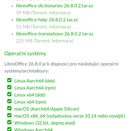
libreoffice-dictionaries-26.8.0.2.tar.xz
59 MB (
Torrent
,
Informace
)
libreoffice-help-26.8.0.2.tar.xz
51 MB (
Torrent
,
Informace
)
libreoffice-translations-26.8.0.2.tar.xz
225 MB (
Torrent
,
Informace
)
Operační systémy
LibreOffice 26.8.0 je k dispozici pro následující operační
systémy/architektury:
Linux Aarch64 (deb)
Linux Aarch64 (rpm)
Linux x64 (deb)
Linux x64 (rpm)
macOS (Aarch64/Apple Silicon)
macOS x86_64 (vyžadována verze 10.14 nebo novější)
Windows (32 bit, deprecated)
Windows Aarch64