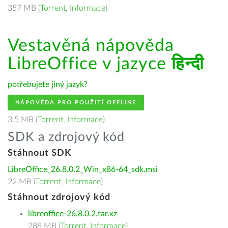
357 MB (
Torrent
,
Informace
)
Vestavěná nápověda
LibreOffice v jazyce
हिन्दी
potřebujete jiný jazyk?
NÁPOVĚDA PRO POUŽITÍ OFFLINE
3.5 MB (
Torrent
,
Informace
)
SDK a zdrojový kód
Stáhnout SDK
LibreOffice_26.8.0.2_Win_x86-64_sdk.msi
22 MB (
Torrent
,
Informace
)
Stáhnout zdrojový kód
libreoffice-26.8.0.2.tar.xz
288 MB (
Torrent
,
Informace
)