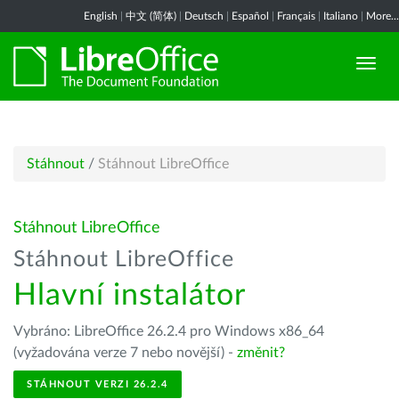
English
|
中文 (简体)
|
Deutsch
|
Español
|
Français
|
Italiano
|
More...
Stáhnout
/
Stáhnout LibreOffice
Stáhnout LibreOffice
Stáhnout LibreOffice
Hlavní instalátor
Vybráno: LibreOffice 26.2.4 pro Windows x86_64
(vyžadována verze 7 nebo novější) -
změnit?
STÁHNOUT VERZI 26.2.4