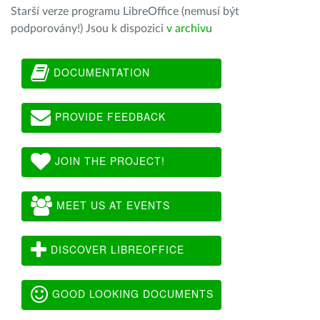
Starší verze programu LibreOffice (nemusí být
podporovány!) Jsou k dispozici
v archivu
DOCUMENTATION
PROVIDE FEEDBACK
JOIN THE PROJECT!
MEET US AT EVENTS
DISCOVER LIBREOFFICE
GOOD LOOKING DOCUMENTS