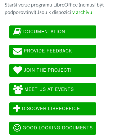
Starší verze programu LibreOffice (nemusí být
podporovány!) Jsou k dispozici
v archivu
DOCUMENTATION
PROVIDE FEEDBACK
JOIN THE PROJECT!
MEET US AT EVENTS
DISCOVER LIBREOFFICE
GOOD LOOKING DOCUMENTS