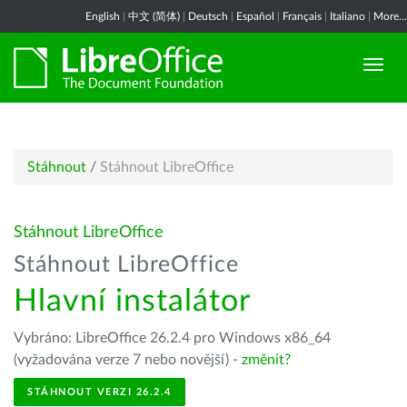
English
|
中文 (简体)
|
Deutsch
|
Español
|
Français
|
Italiano
|
More...
Stáhnout
/
Stáhnout LibreOffice
Stáhnout LibreOffice
Stáhnout LibreOffice
Hlavní instalátor
Vybráno: LibreOffice 26.2.4 pro Windows x86_64
(vyžadována verze 7 nebo novější) -
změnit?
STÁHNOUT VERZI 26.2.4