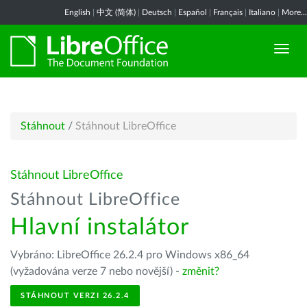
English
|
中文 (简体)
|
Deutsch
|
Español
|
Français
|
Italiano
|
More...
Stáhnout
/
Stáhnout LibreOffice
Stáhnout LibreOffice
Stáhnout LibreOffice
Hlavní instalátor
Vybráno: LibreOffice 26.2.4 pro Windows x86_64
(vyžadována verze 7 nebo novější) -
změnit?
STÁHNOUT VERZI 26.2.4