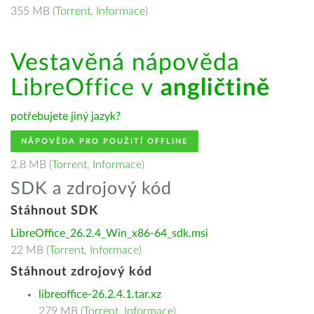
355 MB (
Torrent
,
Informace
)
Vestavěná nápověda
LibreOffice v
angličtině
potřebujete jiný jazyk?
NÁPOVĚDA PRO POUŽITÍ OFFLINE
2.8 MB (
Torrent
,
Informace
)
SDK a zdrojový kód
Stáhnout SDK
LibreOffice_26.2.4_Win_x86-64_sdk.msi
22 MB (
Torrent
,
Informace
)
Stáhnout zdrojový kód
libreoffice-26.2.4.1.tar.xz
279 MB (
Torrent
,
Informace
)