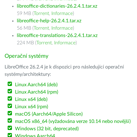
libreoffice-dictionaries-26.2.4.1.tar.xz
59 MB (
Torrent
,
Informace
)
libreoffice-help-26.2.4.1.tar.xz
56 MB (
Torrent
,
Informace
)
libreoffice-translations-26.2.4.1.tar.xz
224 MB (
Torrent
,
Informace
)
Operační systémy
LibreOffice 26.2.4 je k dispozici pro následující operační
systémy/architektury:
Linux Aarch64 (deb)
Linux Aarch64 (rpm)
Linux x64 (deb)
Linux x64 (rpm)
macOS (Aarch64/Apple Silicon)
macOS x86_64 (vyžadována verze 10.14 nebo novější)
Windows (32 bit, deprecated)
Windows Aarch64